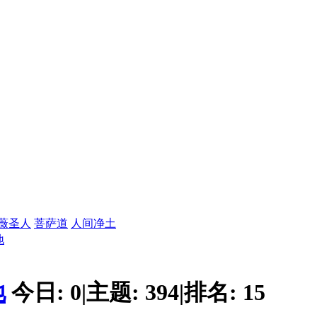
薇圣人
菩萨道
人间净土
地
地
今日:
0
|
主题:
394
|
排名:
15