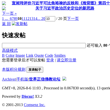
宣昶玮评价习近平可比焦裕禄的反映和《推背图》第四十
关于习近平政治历史定位的新思路
下一页 »
1 ...
6
7
8
9
10
11
12
13
14
... 20
/ 20 页
下一页
返 回
快速发帖
还可输入
80
高级模式
B
Color
Image
Link
Quote
Code
Smilies
您需要登录后才可以发帖
登录
|
请立即注册
本版积分规则
发表帖子
Archiver
|
手机版
|
世界正信佛教论坛
GMT+8, 2026-8-6 11:03
, Processed in 0.067830 second(s), 13 querie
Powered by
Discuz!
X3.2
© 2001-2013
Comsenz Inc.