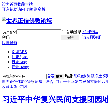
设为首页
收藏本站
开启辅助访问
切换到窄版
找回密码
自动登录
密码
请立即注册
登录
快捷导航
论坛
BBS
动态
Space
日志
Blog
记录
Doing
搜索
热搜:
弥勒佛
弥勒净土
紫
搜索
世界正信佛教论坛
»
论坛
›
综合
›
习近平中华复兴民间支援团园
收藏本版
|
订阅
习近平中华复兴民间支援团园