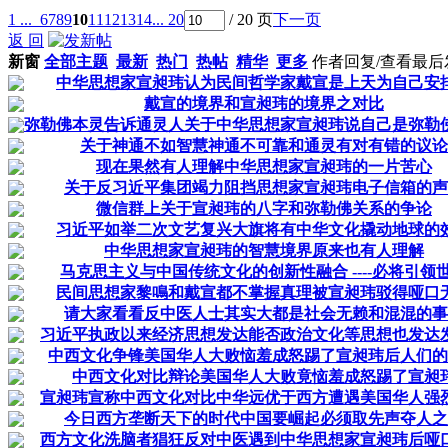
1 ...
6
7
8
9
10
11
12
13
14
... 20
/ 20 页
下一页
返 回
新窗
全部主题
最新
热门
热帖
精华
更多
作者
回复/查看
最后
中华思想家宣昶玮认为民间哲学家戴宣是上天为自己安
戴宣的境界和宣昶玮的境界之对比
弥勒佛本灵告诉通灵人关于中华思想家宣昶玮说自己是弥勒
关于神通不如智慧神通不可靠和通灵有对有错的议论
现在果然有人理解中华思想家宣昶玮的一片苦心
关于反习近平集团竭力阻挡思想家宣昶玮电子信箱的声
微信群上关于宣昶玮的八字和弥勒佛关系的争论
习近平如举二次文艺复兴大旗将有中华文化撬动地球的
中华思想家宣昶玮的智慧境界原来也有人理解
马克思主义与中国传统文化的创新性融合 ----必将引领
民间思想家黎鳴和戴宣都不掌握真理被宣昶玮驳得哑口
请大家看看反中医人士其实大都是社会无赖和混混的事
习近平执政以来经济思想发达能否政治文化等思想也发达
中西文化争锋美国华人大败恼羞成怒踢了宣昶玮后人们的
中西文化对比辩论美国华人大败竟恼羞成怒踢了宣昶
宣昶玮宣称中西文化对比中华远优于西方遭遇美国华人强
今日西方垄断天下的时代中国要崛起必须取先声夺人之
西方文化洗脑者猖狂反对中医遇到中华思想家宣昶玮后哑