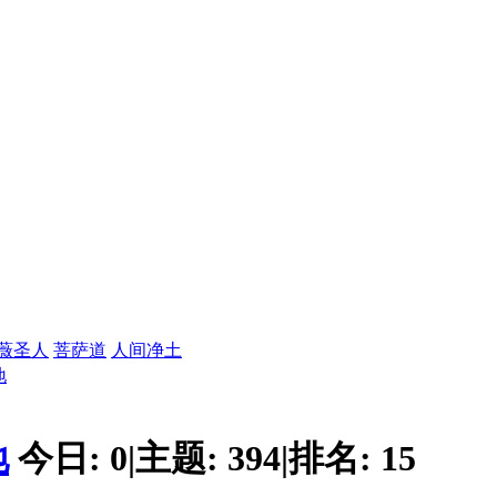
薇圣人
菩萨道
人间净土
地
地
今日:
0
|
主题:
394
|
排名:
15