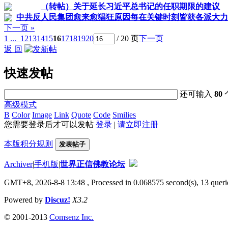
（转帖）关于延长习近平总书记的任职期限的建议
中共反人民集团愈来愈猖狂原因每在关键时刻皆获各派大力
下一页 »
1 ...
12
13
14
15
16
17
18
19
20
/ 20 页
下一页
返 回
快速发帖
还可输入
80
高级模式
B
Color
Image
Link
Quote
Code
Smilies
您需要登录后才可以发帖
登录
|
请立即注册
本版积分规则
发表帖子
Archiver
|
手机版
|
世界正信佛教论坛
GMT+8, 2026-8-8 13:48
, Processed in 0.068575 second(s), 13 querie
Powered by
Discuz!
X3.2
© 2001-2013
Comsenz Inc.