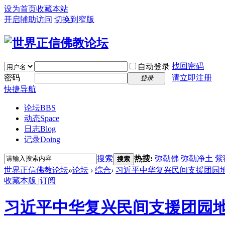
设为首页
收藏本站
开启辅助访问
切换到窄版
找回密码
自动登录
密码
请立即注册
登录
快捷导航
论坛
BBS
动态
Space
日志
Blog
记录
Doing
搜索
热搜:
弥勒佛
弥勒净土
紫
搜索
世界正信佛教论坛
»
论坛
›
综合
›
习近平中华复兴民间支援团园
收藏本版
|
订阅
习近平中华复兴民间支援团园