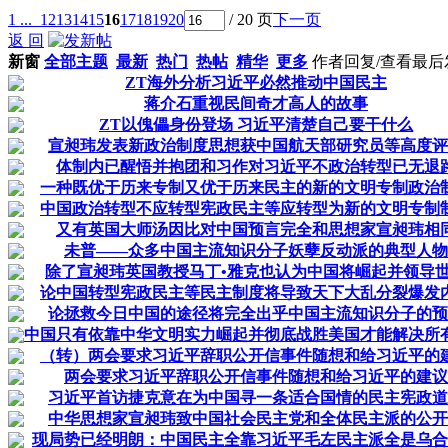
1 ...
12
13
14
15
16
17
18
19
20
/ 20 页
下一页
返 回
新窗
全部主题
最新
热门
热帖
精华
更多
作者
回复/查看
最后
ZT海外分析习近平必然推动中国民主
蒋介石重视民间奇才高人的故事
ZT以傀儡身份登场 习近平清楚自己要干什么
宣昶玮发表新政治制度思想获中国航天部研究员等高度评
体制内已醒悟并抱团和习作对习近平不政治转型已无退
一种既优于历来专制又优于历来民主的新的文明专制政治
中国政治转型不应转型宪政民主等应转型为新的文明专制
又有英国大师汤因比对中国预言完全和思想家宣昶玮相
未普——众多中国主流知识分子妖孽反动派的典型人物
除了宣昶玮英国教授马丁•雅克也认为中国将崛起并领导
论中国转型宪政民主等民主制度将导致天下大乱分裂爆发
论拯救今日中国的途径将完全出乎中国主流知识分子的预
中国只有依靠中华文明实力崛起并彻底战胜美国才能解决所
（转）两会要求习近平辞职公开信事件随想和给习近平的
两会要求习近平辞职公开信事件随想和给习近平的建议
习近平首访捷克意在为中国寻一条适合国情的民主宪政道
中华思想家宣昶玮致中国社会民主党和全体民主派的公开
现局势已经明朗：中国民主全靠习近平毛左民主派全是乌合