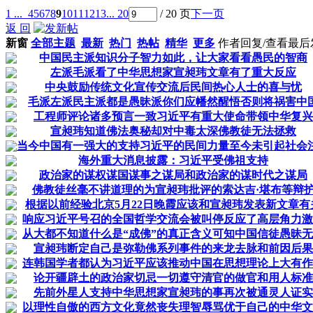
1 ...
4
5
6
7
8
9
10
11
12
13
... 20
/ 20 页
下一页
返 回
新窗
全部主题
最新
热门
热帖
精华
更多
作者
回复/查看
最后
中国民主派知识分子智力如此，让大家看看愚民的智商
左派毛派看了中华思想家宣昶玮文章有了重大反应
中央鼓励传统文化宣传交流后民间热心人士的喜与忧
毛派左派民主派都是愚昧派你们应幡然醒悟否则将祸害中
工程师评论诸多预言一致习近平有重大使命带领中华复兴
宣昶玮知道佛法奥秘却对中毒太深佛教徒无法拯救
当今中国有一强大的支持习近平的民间力量至今未引起社会
海外重大消息披露：习近平受佛祖支持
政治家的谋权谋国谋事之谋局和政治家的谋时代之谋局
佛教徒丝毫不讲道理的为宣昶玮批评的索达吉·堪布等辩
根据以前经验北京5月22日晚霞应该和宣昶玮发表新文章有
响应习近平号召的全国哲学交流会被叫停反应了高层角力激
从大都不知道什么是“成佛”的真正含义可知中国信徒愚昧
宣昶玮断定自己是弥勒佛系列事件的来龙去脉和前因后果
连韩国学者都认为习近平应该推动中国在思想理论上大有作
论开疆辟土的政治家切忌一切遵守清官的做官和用人标准
先前外星人支持中华思想家宣昶玮的事再次被通灵人证实
以理性自傲的西方文化竟然丧失理智辱骂优于自己的中华文