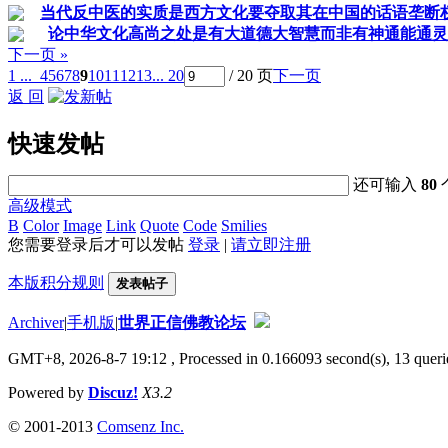
当代反中医的实质是西方文化要夺取其在中国的话语垄断
论中华文化高尚之处是有大道德大智慧而非有神通能通灵
下一页 »
1 ...
4
5
6
7
8
9
10
11
12
13
... 20
/ 20 页
下一页
返 回
快速发帖
还可输入
80
高级模式
B
Color
Image
Link
Quote
Code
Smilies
您需要登录后才可以发帖
登录
|
请立即注册
本版积分规则
发表帖子
Archiver
|
手机版
|
世界正信佛教论坛
GMT+8, 2026-8-7 19:12
, Processed in 0.166093 second(s), 13 querie
Powered by
Discuz!
X3.2
© 2001-2013
Comsenz Inc.