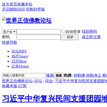
设为首页
收藏本站
开启辅助访问
切换到窄版
找回密码
自动登录
密码
请立即注册
登录
快捷导航
论坛
BBS
动态
Space
日志
Blog
记录
Doing
搜索
热搜:
弥勒佛
弥勒净土
紫
搜索
世界正信佛教论坛
»
论坛
›
综合
›
习近平中华复兴民间支援团园
收藏本版
|
订阅
习近平中华复兴民间支援团园