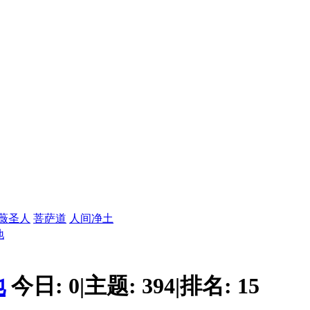
薇圣人
菩萨道
人间净土
地
地
今日:
0
|
主题:
394
|
排名:
15