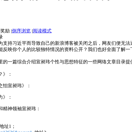
|
倒序浏览
|
阅读模式
录
为支持习近平而导致自己的新浪博客被关闭之后，网友们便无法
能反映你个人的比较独特情况的资料公开？我们也好全面了解一
。
里的一篇综合介绍宣昶玮个性与思想特征的一些网络文章目录提
？》：
之怕宣昶玮》：
力》：
和精神领袖宣昶玮：
地址1；