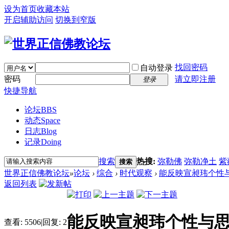
设为首页
收藏本站
开启辅助访问
切换到窄版
找回密码
自动登录
密码
请立即注册
登录
快捷导航
论坛
BBS
动态
Space
日志
Blog
记录
Doing
搜索
热搜:
弥勒佛
弥勒净土
紫
搜索
世界正信佛教论坛
»
论坛
›
综合
›
时代观察
›
能反映宣昶玮个性
返回列表
能反映宣昶玮个性与
查看:
5506
|
回复:
2