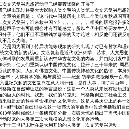
二次文艺复兴思想运动早已经轰轰隆隆的开展了
间已经出现过将要大大影响人类文明的人类第二次文艺复兴思想
，文章的题目是：《论当代中国是历史上第二个类似春秋战国百
二次文艺复兴，谁来救中国？》。。。。。。相关的研究报告多
思想巨子才有可能领会才有可能感觉，所以当代中国将要发生“人
识分子，他们不但不理解钱学森等的天才论述，相反他们还很反
笑不足以为道。”
，乃是因为看到了特异功能等现象的研究出现了对已有哲学和理
传统文化的新的认识。文艺复新是近代欧洲科学、艺术、人文思
人体科学的发展而重新认识中华古老文化的内涵，并由此引发中
研究，使人们重新认识中国传统文化，拉开了三十年来的“周易热”
否认的事实。人们对佛道文化、中国传统神秘文化的热情，本身
陈全林：人体科学的回顾与展望 ——纪念 钱学森教授诞辰一百周
十六世纪兴起的文艺复兴在意大利开始，是件大事，搞了两百年
恩格斯在自然辩证法的导言里说：这是一个人类从来没有经历过
面的巨人的时代。我想，我们的马克思、恩格斯创立了社会主义
结果就是新的科学革命和新的文化革命。这是人类历史上的再一次
中徘徊!”“我们自己也要在这一场伟大的革命当中改造包括我们自
013年的时候经过一番研究和分析，石破天惊的指出了当代中
运动以来的人类第二次大规模的思想文化复兴运动。
大于十三世纪末叶在意大利开始的人类第一次文艺复兴运动。