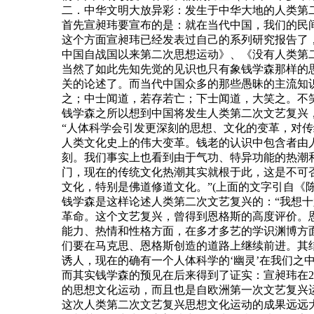
二．中华文明大放异彩：发生于中华大地的人类第
首先宣昶玮要宣布的是：就在当代中国，我们的民
这个方面宣昶玮已经发表过自己的系列研究报告了
中国自战国以来第二次思想运动》、《没有人类第
当然了如此先知先觉的见识也只有象钱学森那样的
关的论述了。而当代中国众多的那些愚昧的主流知
之；中士闻道，若存若亡；下士闻道，大笑之。不
钱学森之所以想到中国将发生人类第二次文艺复兴
“人体科学会引发更深刻的思想、文化的变革，对
人类文化史上的伟大变革。钱老的认识中包含者由
刻。我们事实上也看到由于气功、特异功能的热潮和
门，现在的传统文化热潮其实就根于此，这是不可
文化，特别是佛道修道文化。”(上面的文字引自《
钱学森是这样论述人类第二次文艺复兴的：“我想
革命。这个文艺复兴，曾得到恩格斯的高度评价。
能力、热情和性格方面，在多才多艺的学识渊博方
们要在马克思、恩格斯创造的道路上继续前进。其
诱人，现在的确有一个人体科学的‘幽灵’在我们之
而其实钱学森的预见在后来得到了证实：宣昶玮在2
的思想文化运动，而且也是自欧洲第一次文艺复兴
这次人类第二次文艺复兴思想文化运动的成果远远