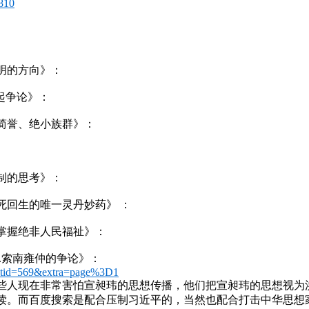
8810
明的方向》：
起争论》：
简誉、绝小族群》：
制的思考》：
死回生的唯一灵丹妙药》 ：
掌握绝非人民福祉》：
.索南雍仲的争论》：
d&tid=569&extra=page%3D1
些人现在非常害怕宣昶玮的思想传播，他们把宣昶玮的思想视为
读。而百度搜索是配合压制习近平的，当然也配合打击中华思想