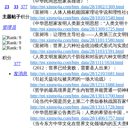
《中华民间思想家英雄谱》：
23
33
377
http://mj.xinmojia.com/htm_data/28/1002/1369.html
《宣昶玮：人体人格机能国家理论学说和理性社
主题
帖子
积分
http://mj.xinmojia.com/htm_data/28/1010/1540.html
《中华思想家发明人类新文明思想：“人类文明十
管理员
http://mj.xinmojia.com/htm_data/28/1309/1725.html
《宣昶玮：让理性主导社会——人类第三次文明
http://mj.xinmojia.com/htm_data/28/1101/1580.html
《宣昶玮：世界上六种社会统治模式形式与实质
http://mj.xinmojia.com/htm_data/28/1103/1591.html
《人类文明发展的六个阶段和对应的六种文明类
积分
http://mj.xinmojia.com/htm_data/28/1111/1634.html
377
《2012：世界已经衰败，需要圣人出来》：
发消息
http://mj.xinmojia.com/htm_data/28/1210/1681.html
《引起天益论坛被关闭的一场大论战》：
http://mj.xinmojia.com/htm_data/28/1211/1688.html
《哲学的最高境界是产生内智慧并能贯通一切神
http://mj.xinmojia.com/htm_data/28/1301/1700.html
《论当代中国是历史上第二个类似春秋战国百家
http://mj.xinmojia.com/htm_data/28/1311/1728.html
《中华思想家公告奥巴马：人类的希望在中国，
http://mj.xinmojia.com/htm_data/28/1406/1757.html
《当今东方中华文化在世界文化领域内的五大垄