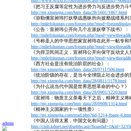
http://www.wlzxcn.com/dispbbs.asp?boardID=60&
《把习王反腐等定性为进步势力与反进步势力斗
http://mj.xinmojia.com/htm_data/28/1601/1867.html
《弥勒佛宣昶玮打妖孽战愚昧所向披靡战绩系列
http://milefoluntan.com/forum.php?mod=forumdispla
《公告：宣昶玮公开向几个左派妖孽下战书》：
http://milefoluntan.com/forum.php?mod=viewthrea
《号称圣人的中华思想家宣昶玮在此开一帖专和笔
http://milefoluntan.com/forum.php?mod=viewthrea
《为捍卫民间正义，宣昶玮公开向保守反动文人
http://milefoluntan.com/forum.php?mod=viewthrea
《西方社会是没有统治阶层的社会》：
http://mj.xinmojia.com/htm_data/28/0711/506.html
《统治阶级的存在，是当今全球阻止社会进步的
http://mj.xinmojia.com/htm_data/28/0811/1178.html
《为什么说当代中国是世界思想革命的中心？》
http://mj.xinmojia.com/htm_data/28/0901/1220.html
《宣昶玮：物质主义荼毒天下之后，精神主义将
http://mj.xinmojia.com/htm_data/28/0908/1314.html
《精神主义国家的十一项性质》：
http://mj.xinmojia.com/read.php?tid-1214-fpage-6.htm
《中国人活得太累，中国文化有问题》：
admin
http://club.kdnet.net/dispbbs.asp?boardid=1&id=323