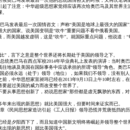
6年的时候奥巴马发表最后一次他的总统国情咨文的时候，又再次老
引起了注意：中华超级思想家觉得应该再次给奥巴马及其世界主
课。
统奥巴马发表最后一次国情咨文：声称“美国是地球上最强大的国家”
大的国家。说美国变弱是“吹牛”重要问题不看中俄看美国。
强，而美国越发虚弱，这是“吹牛”。就国际重点问题，他说道：
比”，言下之意是整个世界还将长期处于美国的领导之下。
美国总统奥巴马在西点军校2014年毕业典礼上发表的演讲：当时
如既往地谈及美国在国际事务中应该承担的所谓“领导”角色。奥巴
美国必须永远（处于）领导（地位），如果我们不领导，没有别人
前，中华思想家宣昶玮已经在2013年9月13日上午10时左右
将要超过美国的威力而改变整个世界了。
不要从事思想创新了，劝说思想家“那些都是虚无飘渺的东西，
多年来出现的新思想）就比美国强大，但要时间来证实而已。
表在文章《民间思想家造访引起《工人日报》领导恐慌并荒唐抵挡
已经是夕阳西下了，而且知道中国新文明终将崛起并领导整个世
来出现的新思想）就比美国强大”。