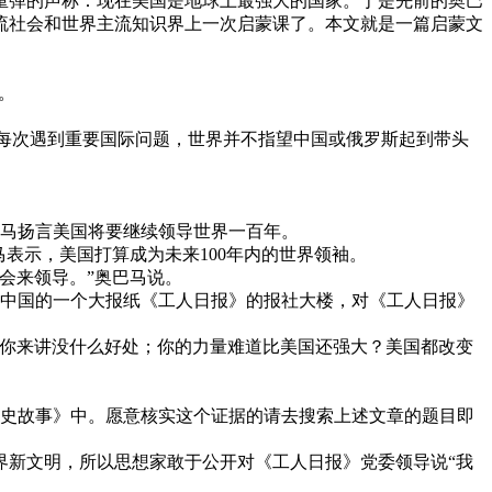
调重弹的声称：现在美国是地球上最强大的国家。于是先前的奥巴
流社会和世界主流知识界上一次启蒙课了。本文就是一篇启蒙文
。
“每次遇到重要国际问题，世界并不指望中国或俄罗斯起到带头
奥巴马扬言美国将要继续领导世界一百年。
马表示，美国打算成为未来100年内的世界领袖。
会来领导。”奥巴马说。
，在中国的一个大报纸《工人日报》的报社大楼，对《工人日报》
对你来讲没什么好处；你的力量难道比美国还强大？美国都改变
的历史故事》中。愿意核实这个证据的请去搜索上述文章的题目即
界新文明，所以思想家敢于公开对《工人日报》党委领导说“我