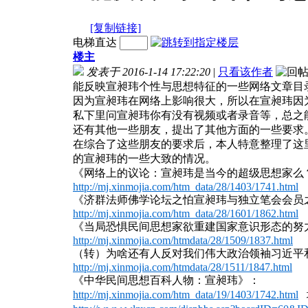
[复制链接]
电梯直达
楼主
发表于 2016-1-14 17:22:20
|
只看该作者
能反映宣昶玮个性与思想特征的一些网络文章目
因为宣昶玮在网络上影响很大，所以在宣昶玮因
私下里问宣昶玮你有没有视频或者录音等，总之
还有其他一些朋友，提出了其他方面的一些要求
在综合了这些朋友的要求后，本人特意整理了这
的宣昶玮的一些大致的情况。
《网络上的议论：宣昶玮是当今的超级思想家么
http://mj.xinmojia.com/htm_data/28/1403/1741.html
《济群法师佛学论坛之怕宣昶玮与独立笔会会员
http://mj.xinmojia.com/htm_data/28/1601/1862.html
《当局恐惧民间思想家欲重建国家意识形态的努
http://mj.xinmojia.com/htmdata/28/1509/1837.html
（转）为啥还有人反对我们伟大政治领袖习近平
http://mj.xinmojia.com/htmdata/28/1511/1847.html
《中华民间思想百科人物：宣昶玮》：
http://mj.xinmojia.com/htm_data/19/1403/1742.html