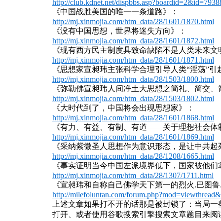
http://club.kdnet.net/dispbbs.asp?boardid=2&id=793
《中国战胜美国的唯一一条道路》：
http://mj.xinmojia.com/htm_data/28/1601/1870.html
《没有中国思想，世界将迷失方向》：
http://mj.xinmojia.com/htm_data/28/1601/1872.html
《现有西方民主制度具致命缺陷不是人类未来文
http://mj.xinmojia.com/htm_data/28/1601/1871.html
《思想家宣昶玮主张科学合理引导人类“淫荡”引
http://mj.xinmojia.com/htm_data/28/1503/1800.html
《弥勒佛宣昶玮人间净土大思想之简礼、简交、
http://mj.xinmojia.com/htm_data/28/1503/1802.html
《大时代到了，中国将会出现思想家》：
http://mj.xinmojia.com/htm_data/28/1601/1868.html
《有力、有益、有制、有道——关于理想社会体
http://mj.xinmojia.com/htm_data/28/1601/1869.html
《采纳紫微圣人思想作为意识形态，是让中共起
http://mj.xinmojia.com/htm_data/28/1208/1665.html
《事实证明当今中国左派境界低下，国家被他们
http://mj.xinmojia.com/htm_data/28/1307/1711.html
《宣昶玮和自称自己佛学天下第一的烈火.巴图鲁
http://milefoluntan.com/forum.php?mod=viewthrea
上述文章如果打不开的话那是被封锁了：当局一
打开、或者使用谷歌搜索引擎搜索文章题目来阅