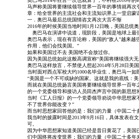
奥巴马2014年狂言一次也就算了；不料在201
马声称美国将要继续领导世界一百年的事情就再次
章：给全世界的主流社会和主流知识界上一堂启蒙
一．奥巴马最后总统国情咨文再次大言不惭
2016年的时候美国当地时间1月12日晚，美国总
奥巴马在演讲中说道，现阶段，美国是地球上最强
奥巴马表示，现在有言论称，美国的“敌人”越来越
作用，他们会找美国。”
如果和美国过不去 美国绝不会放过你。
因为美国总统如此这般高调宣称“美国将继续强大无
奥巴马这样放言，不禁使人想起2014年5月28日
当时面对西点军校大约1000名毕业生，奥巴马一
“美国是一个不可或缺的国家。这就是我的底线：
而就在美国总统扬言美国将要继续领导世界一百年之
的一个党委领导和接访人员田杰声言中国的新思想
当时《工人日报》的一个党委领导劝说中华思想家
不了世界你能改变？”
而当时思想家回答他的是：我们的力量（中国二十
我当时的披露时间是2013年9月16日，具体发
可。
因为中华思想家知道美国已经是昔日黄花了，美国
们中国终将改变世界；我们的力量（中国二十多年