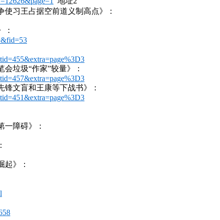
ID=12626&page=1
地址2
争使习王占据空前道义制高点》：
》：
y&fid=53
d&tid=455&extra=page%3D3
会垃圾“作家”较量》：
d&tid=457&extra=page%3D3
先锋文盲和王康等下战书》：
d&tid=451&extra=page%3D3
第一障碍》：
：
崛起》：
l
5658