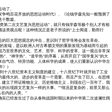
运动了。
家争鸣百花齐放的思想运动时代》、《论钱学森先知一般预测了
达十数篇。
类第二次文艺复兴思想运动”，就只有钱学森等极个别人才有相
感这类观点呢！这种情况正是老子所说的“上士闻道，勤而行
论的巨大思想观念的冲击，意识到了哲学等将会发生革命。
想的发端，是以欧洲人对古希腊文明的重新发现为基础而引起的
国乃至世界的文化、艺术、哲学、科学的变革。这一观点非常深
、“禅学热”、“道学热”的序幕，从而开启了“国学复兴”的大
来自气功、特异功能、人体科学的成果，使人们重新认识中华古
年》)
，到十八世纪资本主义制度的建立，十八世纪下叶就开始了工业
的最伟大的、进步的变革是一个需要。而且产生了巨人，在思维
，建立了辩证唯物主义、历史唯物主义，到现在已一百年了。我
的出现跟文艺复兴一样的大事。”“情况是复杂的，前景又那么
己在内的人类。”
国确实已经发生过了自从春秋战国时期以来的中华第二次波澜壮阔