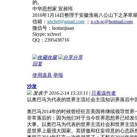
的。
中华思想家 宣昶玮
2016年1月14日整理于安徽淮南八公山下之茅草
信箱：
xhchrf@gmail.com
；
x-ch-w@hotmail.com
微信号：laotianjiaan
Skype: xchwei
QQ：2395438716
收藏
分享
回复
使用道具
举报
沙发
发表于 2016-2-14 15:33:11
|
只看该作者
以奥巴马为代表的世界主流社会主流知识界落后中
奥巴马2014年的时候曾经狂言美国将继续领导世
非常落后的：因为他们对于当今世界思想界已经发
大事。以奥巴马为代表的世界主流社会和世界主流知
是世界上最强大国家。其骄傲和狂妄得意的心态跃