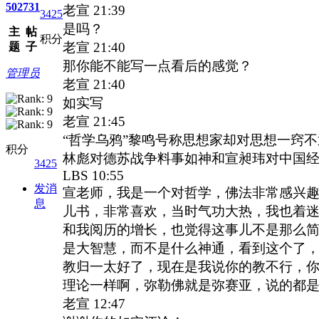
502
731
老宣
21:39
3425
是吗？
主
帖
积分
老宣
21:40
题
子
那你能不能写一点看后的感觉？
管理员
老宣
21:40
如实写
老宣
21:45
“哲学乌鸦”黎鸣号称思想家却对思想一窍
积分
林彪对德苏战争料事如神和宣昶玮对中国
3425
LBS 10:55
发消
宣老师，我是一个对哲学，佛法非常感兴
息
儿书，非常喜欢，当时气功大热，我也着
和我阅历的增长，也觉得这事儿不是那么
是大智慧，而不是什么神通，看到这个了
教归一太好了，现在是我说你的教不行，
理论一样啊，弥勒佛就是弥赛亚，说的都
老宣
12:47