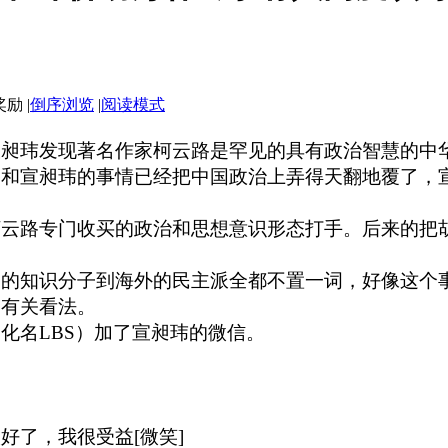
|
倒序浏览
|
阅读模式
宣昶玮发现著名作家柯云路是罕见的具有政治智慧的中
路和宣昶玮的事情已经把中国政治上弄得天翻地覆了，
柯云路专门收买的政治和思想意识形态打手。后来的把
多的知识分子到海外的民主派全都不置一词，好像这个
的有关看法。
用化名
LBS
）加了宣昶玮的微信。
太好了，我很受益
[
微笑
]