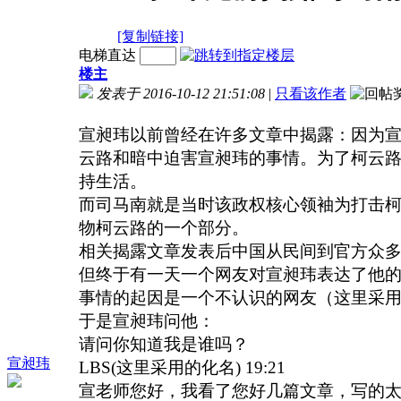
[复制链接]
电梯直达
楼主
发表于 2016-10-12 21:51:08
|
只看该作者
宣昶玮以前曾经在许多文章中揭露：因为
云路和暗中迫害宣昶玮的事情。为了柯云
持生活。
而司马南就是当时该政权核心领袖为打击
物柯云路的一个部分。
相关揭露文章发表后中国从民间到官方众
但终于有一天一个网友对宣昶玮表达了他
事情的起因是一个不认识的网友（这里采
于是宣昶玮问他：
请问你知道我是谁吗？
宣昶玮
LBS(
这里采用的化名
) 19:21
宣老师您好，我看了您好几篇文章，写的