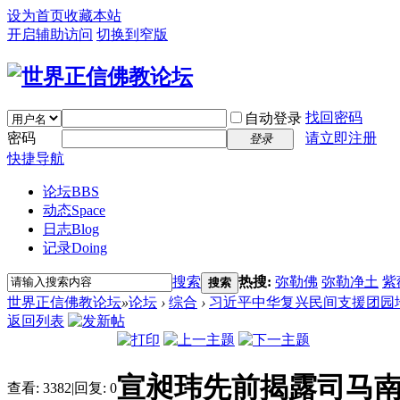
设为首页
收藏本站
开启辅助访问
切换到窄版
找回密码
自动登录
密码
请立即注册
登录
快捷导航
论坛
BBS
动态
Space
日志
Blog
记录
Doing
搜索
热搜:
弥勒佛
弥勒净土
紫
搜索
世界正信佛教论坛
»
论坛
›
综合
›
习近平中华复兴民间支援团园
返回列表
宣昶玮先前揭露司马
查看:
3382
|
回复:
0