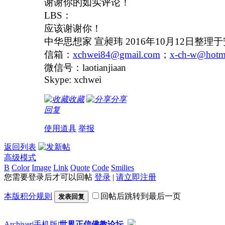
谢谢你的如实评论！
LBS
：
应该谢谢你！
中华思想家
宣昶玮
2016
年
10
月
12
日整理于
信箱：
xchwei84@gmail.com
；
x-ch-w@hotm
微信号：
laotianjiaan
Skype: xchwei
收藏
分享
回复
使用道具
举报
返回列表
高级模式
B
Color
Image
Link
Quote
Code
Smilies
您需要登录后才可以回帖
登录
|
请立即注册
本版积分规则
回帖后跳转到最后一页
发表回复
Archiver
|
手机版
|
世界正信佛教论坛