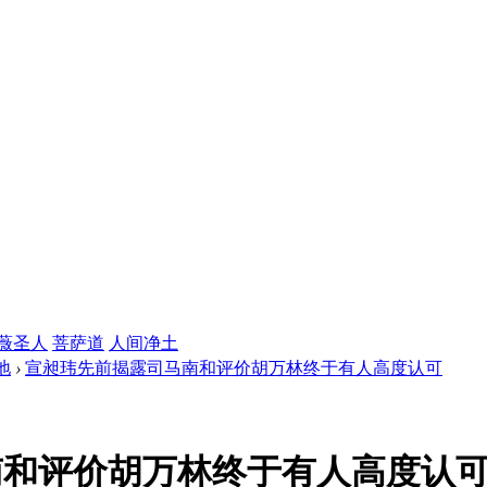
薇圣人
菩萨道
人间净土
地
›
宣昶玮先前揭露司马南和评价胡万林终于有人高度认可
南和评价胡万林终于有人高度认