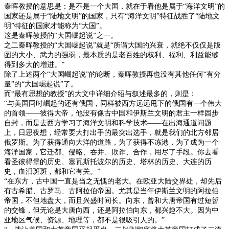
秦晖教授的意思是：是不是一个大国，就在于看他是属于“海洋文明”的
国家还是属于“陆地文明”的国家，只有“海洋文明”特征战胜了“陆地文
明”特征的国家才能称为“大国”。
这是秦晖教授的“大国崛起说”之一。
之二秦晖教授的“大国崛起说”就是“所谓大国的兴衰，就绝不仅仅是版
图的大小、武力的强弱，最本质的是老百姓的权利、福利、利益能够
得到多大的增进。”
除了上述两个“大国崛起说”的论断，秦晖教授再也没有其他任何“有分
量”的“大国崛起说”了。
而“最有思想的教授”的大文中详细介绍与叙述最多的，则是：
“与美国同时崛起的还有俄国，同样被西方远远甩下的俄国有一个伟大
的首领——彼得大帝，他没有像古中国和伊斯兰文明的君主一样固步
自封，而是去西方学习了海洋文明和科学技术——在出海通道问题
上，日思夜想，经常要大打出手的最突出选手，就是我们的北方邻居
俄罗斯。为了获得通向大洋的道路，为了获得不冻港，为了成为一个
海洋国家，它迁都、侵略、吞并、欺诈、合作，用尽了手段。你去看
看圣彼得堡的历史、塞瓦斯托波尔的历史、塔林的历史、大连的历
史，血泪斑斑，都和它有关。”
“在东方，古中国一直是当之无愧的老大。在欧亚大陆交界处，却先后
有古希腊、古罗马、古阿拉伯帝国。尤其是当年伊斯兰文明的阿拉伯
帝国，不但地盘大，而且兴盛时间长。向东，曾和大唐帝国有过短暂
的交锋，但无论是大唐向西，还是阿拉伯向东，都兴趣不大。因为中
亚地区气候、资源、地理等，都不是很吸引人的。”