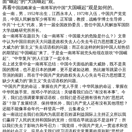
面“崛起”的“大国崛起”观。
再看
“大国崛起”观是如何的。
中国战略家金一南将军的中国
金一南，男，
1952
年出生，江西永丰人，
1972
年入伍，中国共产党党
员，中国人民解放军少将军衔，正军级，教授，战略学博士生导师，
中共“十七大”代表，第十一届全国政协委员，曾任中国人民解放军国防
大学战略研究所所长。
金一南将军在题目为《金一南将军：中国最大的危险是什么？》文章
中认为中国目前的天大问题是政权失去人心失去号召力思想匮乏缺少
大威力的“新主义”失去话语权的问题：而正在这样的时刻中国人却热切
的期望起“中国崛起”来了。于是金一南将军就兜头给现在鼓吹“中国崛
起”、“中华复兴”的人们泼了一盆冷水。
在上述文章中金一南将军总结：中国今天面临的最大威胁，既不是美
国的围堵，也不是日本的挑衅，更不是诸如达赖、热比娅等跳梁小丑
导演的闹剧，而在于中国共产党的政权失去人心失去号召力思想匮乏
缺少大威力的“新主义”失去话语权的问题。
“中国共产党的命运，掌握在共产党人手里；中华民族的命运，掌握在
中华民族手里。按邓小平的说法：关键看我们自己“有没有本事”。今
天，我们总强调要掌握话语权，但我们是否还拥有强有力的“思想武
器”？除了发展经济、保持增长外，我们共产党人还有没有其他理想？
还能不能像革命年代一样登高一呼、云集者众？”
金一南说过去我们在国内为底层老百姓谋利益国际上主持正义所以我
们赢得了人民的支持和国际的支持；但现在早就远远不是这样了：所
以我们失去了影响力和号召力：“我觉得，中国共产党人一贯追求和坚
持的社会正义，应是今天我们捍卫话语权非常重要的原则和“思想武