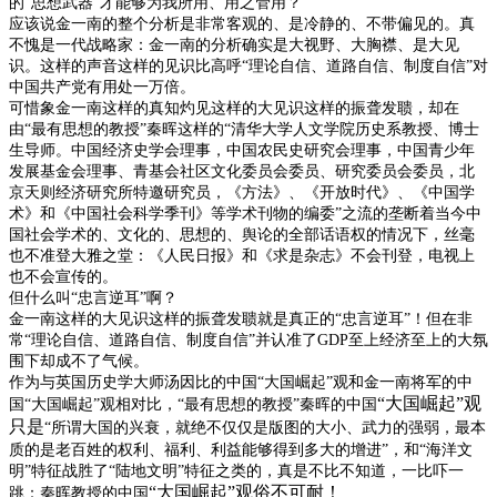
的“思想武器”才能够为我所用、用之管用？”
应该说金一南的整个分析是非常客观的、是冷静的、不带偏见的。真
不愧是一代战略家：金一南的分析确实是大视野、大胸襟、是大见
识。这样的声音这样的见识比高呼“理论自信、道路自信、制度自信”对
中国共产党有用处一万倍。
可惜象金一南这样的真知灼见这样的大见识这样的振聋发聩，却在
由“最有思想的教授”秦晖这样的“清华大学人文学院历史系教授、博士
生导师。中国经济史学会理事，中国农民史研究会理事，中国青少年
发展基金会理事、青基会社区文化委员会委员、研究委员会委员，北
京天则经济研究所特邀研究员，《方法》、《开放时代》、《中国学
术》和《中国社会科学季刊》等学术刊物的编委”之流的垄断着当今中
国社会学术的、文化的、思想的、舆论的全部话语权的情况下，丝毫
也不准登大雅之堂：《人民日报》和《求是杂志》不会刊登，电视上
也不会宣传的。
但什么叫“忠言逆耳”啊？
金一南这样的大见识这样的振聋发聩就是真正的“忠言逆耳”！但在非
常“理论自信、道路自信、制度自信”并认准了
GDP
至上经济至上的大氛
围下却成不了气候。
作为与英国历史学大师汤因比的中国“大国崛起”观和金一南将军的中
“大国崛起”观
国“大国崛起”观相对比，“最有思想的教授”秦晖的中国
只是
“所谓大国的兴衰，就绝不仅仅是版图的大小、武力的强弱，最本
质的是老百姓的权利、福利、利益能够得到多大的增进”，和“海洋文
明”特征战胜了“陆地文明”特征之类的，真是不比不知道，一比吓一
“大国崛起”观俗不可耐！
跳：秦晖教授的中国