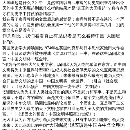
大国崛起是什么？》中，竟然试图以自己丰富的历史知识来考证出今
天的中国大国崛起到底什么样的结果才是“真正的大国崛起”？真有点秀
才在历史书中打仗的滑稽感了。
我在看了秦晖教授的文章后总的感觉是：秦晖教授不是在谈论一个严
肃的话题，而是要借此机会显摆一下他的知识渊博和才高八斗，别的
意义实在是没有了。
作为对比，我们看看真正有见识者是怎么看待中国“大国崛
起”的。
英国历史学大师汤因比
1974
年在英国约克郡与日本思想家池田大作会
面，十日谈话内容被整理成《展望
21
世纪》一书。在谈话中汤因比预
言：中国文明将一统全球。
“作为当代最伟大的历史学家，汤因比认为人类的希望在东方，而中国
文明将为未来世界转型和
21
世纪人类社会提供无尽的文化宝藏和思想
资源。汤因比也直言不讳地预言：未来最有资格和最有可能为人类社
会开创新文明的是中国，中国文明将一统世界。”（引自《社会观
察》：《汤因比预言：中国文明将一统全球》
文
/
刘涛）
“汤因比认为为未来人类社会开出的药方不是武力和军事，不是民主和
选举，不是西方的霸权，而是文化引领世界，这个文化就是我们博大
精深的中华文明。汤因比最终的论点是，一个历史上一直是和平主义
和世界主义为取向的天下文明也将在
21
世纪成为全人类的共同精神财
富。”（《汤因比的预言：中国文明将照亮
21
世纪》）
汤因比认为西方无法引领人类未来文明，只有中华文明能够引领人类
“大国崛起”观应该是中国在中华文明方
未来：因此汤因比的中国