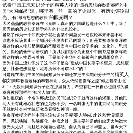
试看中国主流知识分子的精英人物的
“最有思想的教授”秦晖的中
“大国崛起”观，哪里有一丝一毫的历史眼光、有历史评论眼
国
光、有
的眼光啊？
“最有思想的教授”
大名鼎鼎的教授秦晖在《秦晖：真正的大国崛起是什么？》中，除了
卖弄他的历史知识博学外别的什么也没有。
当然了作为一个知识分子就社会某个问题发一通议论本来未尝不可；
谁也不应该禁止一个知识分子发表自己的观点；但是要知道像秦晖教
授这样的人物却是彻底的垄断着当今中国社会学术的、文化的、思想
的、舆论的全部话语权的！所以我们迄今为止整个中国都是被秦晖教
授这样的人物霸占着的：于是整个中华社会都被完全的思想窒息了！
因为中国主流知识分子这个样子是会“造成中国长期学术窒息、思想窒
息、社会进步窒息：流毒所致不可谓不巨”的！
精英人
可是现在我们中国的民间知识分子却还在把主流知识分子中的
物如
秦晖教授这样的奉若神明，众人依然把秦晖之流“仰之若泰山北
斗”：无数民间知识分子正在那里努力，希望有朝一日自己也能成为像
秦晖教授那样的“知名人物”呢。
例如重庆的一个名叫邱成江的民间知识分子就有这样的渴望，其他民
间人士有此雄心壮志的也为数不少。一名叫张无中的北京民间知识分
子就把社会科学院研究员看得如神明一般。
精英人物如此这般
像秦晖教授这样的中国主流知识分子
世界观凝
固、见识狭隘、头脑僵化、井底之蛙，最主要的是他们缺乏大胸襟大
眼光大见识，而且还不知自己鄙陋、自认为自己才华盖世、当今天下
应该唯他们为尊：中国主流知识分子这个样子，是会荼毒磨削我中华