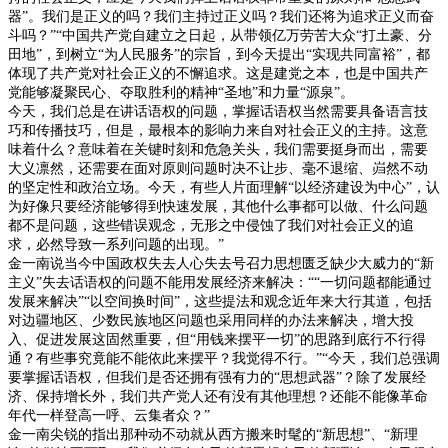
器”。我们是正义的吗？我们主持过正义吗？我们还将为追求正义而奋
斗吗？”“中国共产党自建立之日起，从带领亿万劳苦大众“打土豪、分
田地”，到树立“为人民服务”的宗旨，到今天提出“实现共同富裕”，都
体现了共产党对社会正义的不懈追求。这是建党之本，也是中国共产
党能够凝聚民心、夺取胜利的精神“圣地”和力量“源泉”。
今天，我们总是在讲话语权的问题，掌握话语权当然需要具备语言技
巧和传播技巧，但是，最根本的影响力来自对社会正义的主持。这意
味着什么？意味着在关键时刻和危急关头，我们需要挺身而出，需要
大义凛然，还需要在面对原则问题时决不让步、毫不退缩、岿然不动
的坚定性和政治立场。今天，有些人片面理解“以经济建设为中心”，认
为好像只要经济能够得到快速发展，其他什么事都可以做、什么问题
都不是问题，这些错误观念，无形之中侵蚀了我们对社会正义的追
求，必然导致一系列问题的出现。”
金一南说当今中国政权失去人心失去号召力思想匮乏缺少大威力的“新
主义”失去话语权的问题不能用发展经济来解决：““一切问题都能通过
发展来解决”“以空间换时间”，这些提法和观念近年来大行其道，包括
对边疆地区、少数民族地区问题也采用同样的办法来解决，增大投
入、促进发展这固然重要，但“用钱来摆平一切”的思路到底行不行得
通？有些事究竟能不能依此来摆平？我觉得不行。”“今天，我们总强调
要掌握话语权，但我们是否还拥有强有力的“思想武器”？除了发展经
济、保持增长外，我们共产党人还有没有其他理想？还能不能像革命
年代一样登高一呼、云集者众？”
金一南尖锐的指出那种动不动就从西方搬来时髦的“新思想”、“新理