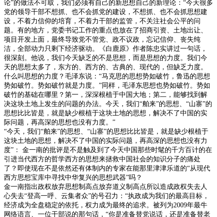
论”的做法不可取，我们必须有自己的新思想自己的新理论：“今天很多
党的领导干部不想抓、也不会抓党的建设，不想抓、也不会抓思想建
设，不着力信仰的培育，不着力干部的监管，不关注社会公平的问
题。有的地方，党委书记工作的重点也放在了招商引资、土地出让、
项目开发上面，最终导致党不管党、政不议政，忘记信仰、丧失纯
洁，全部动力只剩下经济驱动。《白鹿原》作者陈忠实讲过一句话，
很深刻。他说，我们今天缺乏的不是思想，而是思想的力度。我们今
天的思想太多了，东方的、西方的、古典的、现代的，但缺乏力度。
什么叫思想的力度？毛泽东说：“马克思的思想势如破竹，鲁迅的思想
势如破竹。势如破竹就是力度。”同样，毛泽东思想也势如破竹。势如
破竹的基础在哪里？第一，深深根植于中国大地；第二，能够找到解
决这块土地上发生的问题的办法。今天，我们“舶来”的思想、“山寨”的
思想比比皆是，就是缺少根植于这块土地的思想，解决不了中国的实
际问题，再高深的思想也没有力度。”
“今天，我们“舶来”的思想、“山寨”的思想比比皆是，就是缺少根植于
这块土地的思想，解决不了中国的实际问题，再高深的思想也没有力
度”：
金一南的批评是不是触及到了今天中国那些时髦的千方百计的在
引进当代西方的哲学西方的思想来拯救中国社会的知识分子的痛处
了？即使现在不是依然还有体制内的专家在能那里津津乐道的“从现代
西方思想宝库中寻找中华复兴的思想武器”吗？
金一南指出政权放弃思想制高点放弃道义制高点所以造成政权失去人
心失去“登高一呼、云集者众”的号召力：“执政成为我们的最高目标，
经济成为全盘稳定的依托，权力成为最终的追求。被列为
2009
年最牛
网络语言、一位干部说的那句话，“你是准备替党说话，还是准备替老