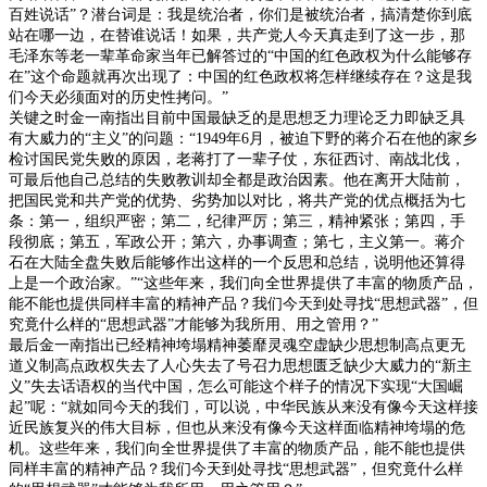
百姓说话”？潜台词是：我是统治者，你们是被统治者，搞清楚你到底
站在哪一边，在替谁说话！如果，共产党人今天真走到了这一步，那
毛泽东等老一辈革命家当年已解答过的“中国的红色政权为什么能够存
在”这个命题就再次出现了：中国的红色政权将怎样继续存在？这是我
们今天必须面对的历史性拷问。”
关键之时金一南指出目前中国最缺乏的是思想乏力理论乏力即缺乏具
有大威力的“主义”的问题：“
1949
年
6
月，被迫下野的蒋介石在他的家乡
检讨国民党失败的原因，老蒋打了一辈子仗，东征西讨、南战北伐，
可最后他自己总结的失败教训却全都是政治因素。他在离开大陆前，
把国民党和共产党的优势、劣势加以对比，将共产党的优点概括为七
条：第一，组织严密；第二，纪律严厉；第三，精神紧张；第四，手
段彻底；第五，军政公开；第六，办事调查；第七，主义第一。蒋介
石在大陆全盘失败后能够作出这样的一个反思和总结，说明他还算得
上是一个政治家。”“这些年来，我们向全世界提供了丰富的物质产品，
能不能也提供同样丰富的精神产品？我们今天到处寻找“思想武器”，但
究竟什么样的“思想武器”才能够为我所用、用之管用？”
最后金一南指出已经精神垮塌精神萎靡灵魂空虚缺少思想制高点更无
道义制高点政权失去了人心失去了号召力思想匮乏缺少大威力的“新主
义”失去话语权的当代中国，怎么可能这个样子的情况下实现“大国崛
起”呢：“就如同今天的我们，可以说，中华民族从来没有像今天这样接
近民族复兴的伟大目标，但也从来没有像今天这样面临精神垮塌的危
机。这些年来，我们向全世界提供了丰富的物质产品，能不能也提供
同样丰富的精神产品？我们今天到处寻找“思想武器”，但究竟什么样