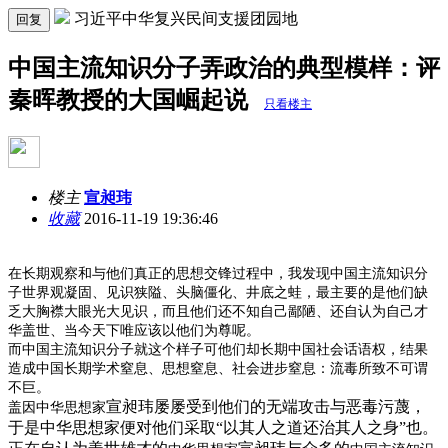
习近平中华复兴民间支援团园地
回复
中国主流知识分子弄政治的典型模样：评
秦晖教授的大国崛起说
只看楼主
楼主
宣昶玮
收藏
2016-11-19 19:36:46
在长期观察和与他们真正的思想交锋过程中，我发现中国主流知识分
子世界观凝固、见识狭隘、头脑僵化、井底之蛙，最主要的是他们缺
乏大胸襟大眼光大见识，而且他们还不知自己鄙陋、还自认为自己才
华盖世、当今天下唯应该以他们为尊呢。
而中国主流知识分子就这个样子可他们却长期中国社会话语权，结果
造成中国长期学术窒息、思想窒息、社会进步窒息：流毒所致不可谓
不巨。
宣昶玮屡屡受到他们的无端攻击与恶毒污蔑，
盖因中华思想家
于是中华思想家便对他们采取“以其人之道还治其人之身”也。