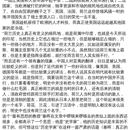
“一战让美国和大英帝国平起平坐，二战则彻底将大英帝国打成了二流
国家。当欧洲被打烂的时候，独享资源和市场的殖民地也就自然失去
了。在自由贸易的幌子之下，英国、法国、荷兰这些曾领风骚一时的
海洋强国失去了领土资源人口，往日的荣光一去不返。
美国趁机获得了欧洲的人才科技。而真正使美国远远超越其他国
家的是冷战。”
“荷兰历史上真正有意义的殖民地，就是荷属中印度，也就是今天所说
的印尼，当然历史上它也占领过一些地方，但是能够稳定占领的，只
有一些很小的地方，而且没有一些太大意义的，比如说荷属安的列
斯、荷属圭亚那等几个无足轻重的小不点。虽然我们说荷兰有海上霸
权，但是主要是指商业霸权，就打仗而言荷兰人其实很不行。”
“而且还有一个很有趣的现象，中国人对蛮夷的翻译，往往是被认为用
比较贬义的词，但是到了近代就有了一些好词出现，像英国、美国、
德国等等都是一些比较褒义的译法，有些人说其实在明代就有比较褒
义的提法，就是指荷兰。我要说荷兰这个译法，在当时的中国并不流
行，你只要看看明史，明史中并没有把今天的荷兰称为荷兰，而是叫
做什么红毛国，真正称荷兰的就是当时的日本人，还有后来的清朝
人，清政府曾经跟荷兰联手打郑成功。荷兰人当时是郑成功的敌人，
但是是清朝的盟友，因此清朝从日本人那里把荷兰，这个听起来很美
的一个名字，荷花、兰花，引进了汉语中，但是明朝人都没有这么说
的，明史中也没有荷兰这个名字。”
这个“最有思想的教授”秦晖在文章中啰嗦来啰嗦去的类似上面的东西还
很多，全都表示了一个意思：他是“史学家”，他的历史知识是丰富的不
得了的。但可惜这位“历史学家”在这样一篇严肃的话题《秦晖：真正的