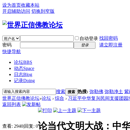
设为首页
收藏本站
开启辅助访问
切换到窄版
找回密码
自动登录
密码
请立即注册
登录
快捷导航
论坛
BBS
动态
Space
日志
Blog
记录
Doing
搜索
热搜:
弥勒佛
弥勒净土
紫
搜索
世界正信佛教论坛
»
论坛
›
综合
›
习近平中华复兴民间支援团园
返回列表
论当代文明大战：中
查看:
2940
|
回复:
0