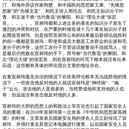
汀、和海外异议作家荆楚、和中国民间思想家王康、“先锋思
想家”的“先锋文盲”、和民主诗人周伦左、和民主知识分子叶
青、和左派干将“当代鲁迅”的黎阳、和左“理论大佬”张宏
良。。。。。。宣昶玮都和上述众多的著名的知识分子发生了
激烈的冲突和对抗：在严重的时候造成十几个著名知识分子群
起围攻宣昶玮。但是按照宣昶玮公布的结果最后获得论战胜利
的却一概都是宣昶玮：即使和成员大都是工农群众的左派和毛
派分子的冲突，这些工农分子尽管说话粗鲁动不动就骂人，但
是最后仍然败在宣昶玮的手下。而号称“当代鲁迅”的黎阳、和
左“理论大佬”的张宏良，则在宣昶玮的叫骂下根本就没有出来
应战：这些都有具体的辩论擂台文章的地址存在。
在拿宣昶玮毫无办法的情况下在依靠辩论根本无法战胜他的情
况下，一些攻击他反对他的人就说宣昶玮是“神经病”、“疯
子”云云。攻击他的人是很多的，当然赞成他和支持他的人也
有：但远远没有攻击他反对他的人多。
宣昶玮的大胆的思想上的和政治上等言论也引起了国家安全人
员的重视：在2010年宣昶玮第一次发表《中华民间思想家英雄
谱》的时候，文章发表后国家安全局的便衣人员立刻传讯了宣
昶玮，并强行拿去其笔记本电脑进行搜查。以后国家安全人员