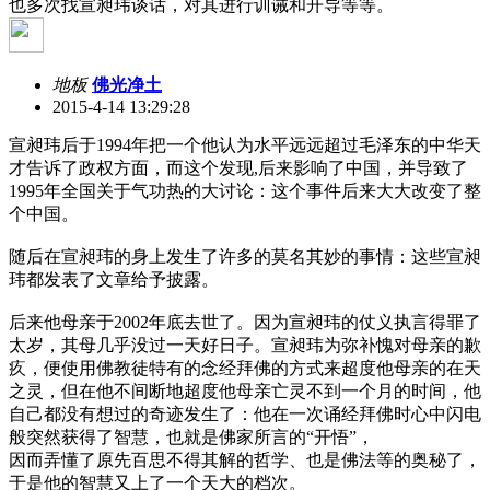
也多次找宣昶玮谈话，对其进行训诫和开导等等。
地板
佛光净土
2015-4-14 13:29:28
宣昶玮后于1994年把一个他认为水平远远超过毛泽东的中华天
才告诉了政权方面，而这个发现,后来影响了中国，并导致了
1995年全国关于气功热的大讨论：这个事件后来大大改变了整
个中国。
随后在宣昶玮的身上发生了许多的莫名其妙的事情：这些宣昶
玮都发表了文章给予披露。
后来他母亲于2002年底去世了。因为宣昶玮的仗义执言得罪了
太岁，其母几乎没过一天好日子。宣昶玮为弥补愧对母亲的歉
疚，便使用佛教徒特有的念经拜佛的方式来超度他母亲的在天
之灵，但在他不间断地超度他母亲亡灵不到一个月的时间，他
自己都没有想过的奇迹发生了：他在一次诵经拜佛时心中闪电
般突然获得了智慧，也就是佛家所言的“开悟”，
因而弄懂了原先百思不得其解的哲学、也是佛法等的奥秘了，
于是他的智慧又上了一个天大的档次。