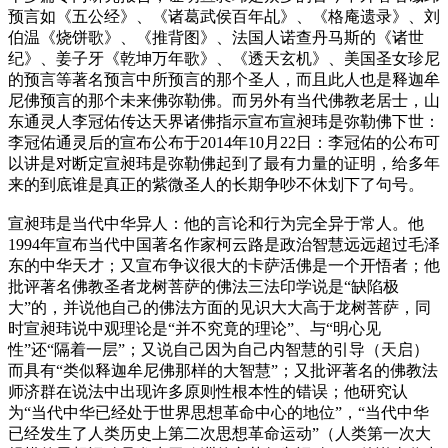
预言如《五公经》、《诸葛武侯百年乩》、《格庵遗录》、刘
伯温《烧饼歌》、《推背图》、法国人诺查丹马斯的《诸世
纪》、姜子牙《乾坤万年歌》、《透天玄机》、美国圣女珍尼
的预言等著名预言中所预言的那个圣人，而且此人也是释迦牟
尼佛预言的那个未来佛弥勒佛。而另外有当代佛教老居士，山
东通灵人李冠佑传达天界诸佛指示宣布宣昶玮是弥勒佛下世：
李冠佑通灵后的宣布公布于2014年10月22日：李冠佑的公布可
以讲是对断定宣昶玮是弥勒佛起到了最有力量的证明，给多年
来的到底谁是真正的紫微圣人的长期争吵不休划下了句号。
宣昶玮是当代中华异人：他的言论和行为完全异于常人。他
1994年宣布当代中国著名作家柯云路是政治智慧远远超过毛泽
东的中华天才；又宣布争议很大的卡萨活佛是一个开悟者；他
批评著名佛教圣者龙树菩萨的佛法三法印学说是“缺陷极
大”的，并说他自己的佛法方面的见识大大高于龙树菩萨，同
时宣昶玮说中观理论是“并不究竟的理论”、与“明心见
性”还“隔着一层”；又说自己因为自己内智慧的引导（天启）
而具有“类似释迦牟尼佛那样的大智慧”；又批评著名的佛教法
师济群在说法中出现许多原则性根本性的错误；他研究认
为“当代中华已经处于世界思想革命中心的地位”，“当代中华
已经发生了人类历史上第二次思想革命运动”（人类第一次大