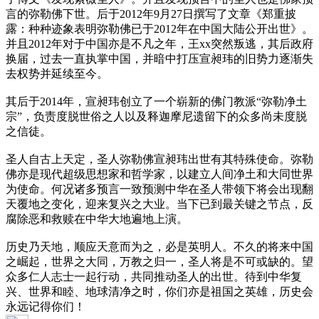
言的弥勒佛下世。后于2012年9月27日撰写了文章《郑重披
露：种种迹象表明弥勒佛已于2012年在中国大陆公开出世》。
并且2012年对于中国亦是不凡之年，王xx突然叛逃，其后政府
换届，过去一直执掌中国，并暗中打压宣昶玮的旧势力逐渐失
去权势并延续至今。
其后于2014年，宣昶玮创立了一个崭新的佛门教派“弥勒净土
宗”，负责度脱世俗之人以及释迦摩尼遗留下的众多尚未度脱
之信徒。
圣人自古上天定，圣人弥勒佛宣昶玮出世有其特殊使命。弥勒
佛亦是现代超级思想家和哲学家，以建立人间净土和大同世界
为使命。何况诸多预言一致预测中华在圣人带领下将会出现翻
天覆地之变化，迎来复兴之大业。当下已到最关键之节点，反
腐除恶和救赎在中华大地遍地上演。
历史乃天地，顺应天意而为之，必是英明人。不久的将来中国
之崛起，世界之大同，万教之归一，圣人将是不可或缺的。望
众多仁人志士一起行动，共同推动圣人的出世。待到中华复
兴、世界和睦、地球清净之时，你们亦是祖国之英雄，历史会
永远记得你们！