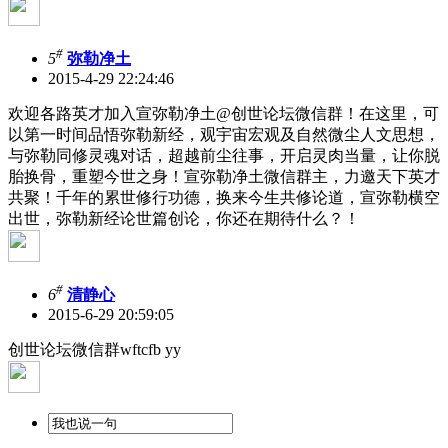
#
5
弥勒净土
2015-4-29 22:24:46
欢迎各路英才加入宣弥勒净土@创世论坛微信群！在这里，可
以第一时间品悟弥勒新经，观宇宙宏观及自然微尘人文思想，
与弥勒同修灵魂对话，超越前尘往事，开启灵肉当量，让你脱
胎换骨，重塑今世之身！宣弥勒净土微信群主，力邀天下英才
共聚！千年的累世修行功德，换来今生共修论道，宣弥勒横空
出世，弥勒新经论世篇创论，你还在期待什么？！
#
6
清静心
2015-6-29 20:59:05
创世论坛微信群wftcfb yy