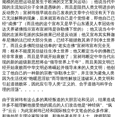
规模的思想运动是发生于欧洲的文艺复兴运动）；他说当代中
国的主流知识分子全体是愚昧的，而且是阻挡人类文明进步的
反动势力；宣昶玮很早就在自己发表的文章中介绍没有天下自
己无法解释的现象，后来就宣布自己是个觉悟者，即他自己已
经“成佛”了（而且他的这个宣布又是早于山东通灵人李冠佑传
达天界诸佛指示宣布宣昶玮是弥勒佛下世的）；他又说当今中
国的左派和毛派的实际效果已经是反动派；他又宣布其实释迦
牟尼佛的法已经大部分失效，已经不能拯救其弟子到净土世界
了。而且众多佛陀信徒信奉的“老实念佛”宣昶玮宣布完全无
用：根本不能度其信徒往生净土世界；他又断定当今的佛教已
经非常衰败，而且是早就开始衰败了；宣昶玮断定中华当代出
现的新的超级新思想将会“领导世界上千年”，而且美国文明已
经开始衰败而中华文明必将崛起并领导未来的人类文明；他创
立了他自己的一种新的宗教“弥勒净土宗”，并主张为避免人类
因为生活优裕“饱暖思淫欲”而导致性解放泛滥破坏人类文明和
引起道德败坏，因此应引导人类“正义的、合乎道德与科学合
理的淫荡”。。。。。。
由于宣昶玮有这么多的离经叛道的大胆言论和见识，结果造成
许多不能理解他接受他的观点的人们攻击他是“神经病”、“疯
子”云云：为此宣昶玮已经和国际独立中文笔会的众多作家、
和海外民主理论家陈泱潮、和海外著名民主人士，律师郭国