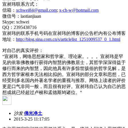
宣昶玮联系方式：
信箱：
xchwei84@gmail.com
;
x-ch-w@hotmail.com
微信号：laotianjiaan
Skype: xchwei
QQ：2395438716
宣昶玮的联系手机号码在宣昶玮的博客的公告栏内有公布博客
地址：
http://blog.sina.com.cn/s/articlelist_1251009537_0_1.html
对自己的真实评价：
“宣昶玮，网络思想家和哲学家、理论家。。。。宣昶玮是罕
见的依靠佛教修行获得内智慧的佛教居士，其哲学深深得益于
修行而来的内智慧，因此他具有许多惊世骇俗的哲学见解，是
西方哲学家根本无法相比拟的。宣昶玮的部分文章和思想，已
经受到多名国内外著名学者的重视与推荐。网络上读者的评价
更是口气非同一般，而且很有好评。宣昶玮自己认为自己的思
想成就已经超过卢梭和孟德斯鸠诸位。“
沙发
佛光净土
2015-3-25 11:17:05