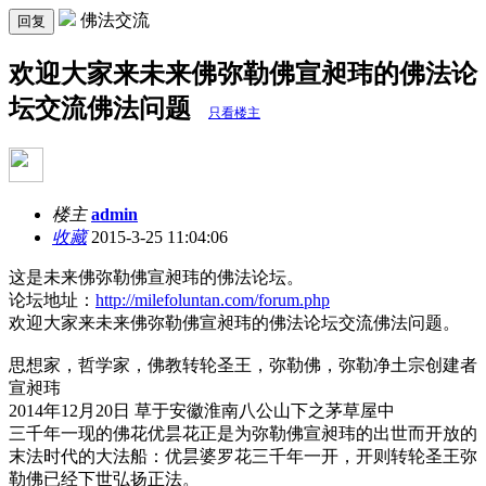
佛法交流
回复
欢迎大家来未来佛弥勒佛宣昶玮的佛法论
坛交流佛法问题
只看楼主
楼主
admin
收藏
2015-3-25 11:04:06
这是未来佛弥勒佛宣昶玮的佛法论坛。
论坛地址：
http://milefoluntan.com/forum.php
欢迎大家来未来佛弥勒佛宣昶玮的佛法论坛交流佛法问题。
思想家，哲学家，佛教转轮圣王，弥勒佛，弥勒净土宗创建者
宣昶玮
2014年12月20日 草于安徽淮南八公山下之茅草屋中
三千年一现的佛花优昙花正是为弥勒佛宣昶玮的出世而开放的
末法时代的大法船：优昙婆罗花三千年一开，开则转轮圣王弥
勒佛已经下世弘扬正法。