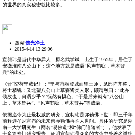
的世界的真实秘密就比较多。
板凳
佛光净土
2015-4-14 13:29:06
宣昶玮是当代中华异人，原名武学斌，出生于1955年，居住于
安徽淮南八公山下：这个地方就是成语“风声鹤唳，草木皆
兵”的出处。
《晋书?苻坚载记》：“坚与苻融登城而望王师，见部阵齐整，
将士精锐；又北望八公山上草森皆类人形，顾谓融曰：‘此亦
劲敌也，何谓少乎？’怃然有惧色。”于是后来就有“八公山
上，草木皆兵”、“风声鹤唳，草木皆兵”等成语。
依据迄今为止最权威的研究，宣昶玮是弥勒佛下世：即三千年
前释迦牟尼宣布的未来佛弥勒佛再临人世间。具体的研究是湖
南一大学研究生（网名“易佛道”和“佛门追随者”），他发表了
十多篇专门研究报告，证明宣昶玮是众多的古今中外著名谶纬