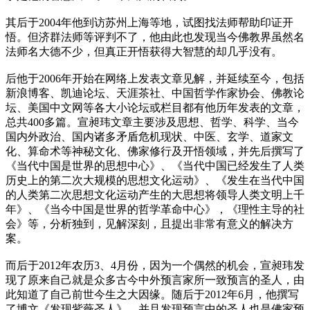
其后于2004年他到访苏州上海等地，试图找法师帮助印证开
悟。但济群法师等评判不了，他由此也发现当今佛教界虽然名
法师名大德不少，但真正开悟获得大智慧的却几乎没有。
后他于2006年开始在网络上发表文章见解，并延续至今，包括
新浪博客、凯迪论坛、天涯茶社、中国哲学作家协会、佛教论
坛、美国中文网等各大小论坛或栏目都有他历年发表的文章，
总共400多篇。宣昶玮文章主要涉及思想、哲学、科学、当今
国内外政治、国内诸多矛盾危机现状、中医、玄学、道家文
化、算命术等神秘文化、佛家修行及开悟领域，并先后撰写了
《当代中国是世界的思想中心》、《当代中国已经发生了人类
历史上的第二次大规模的思想文化运动》、《发生在当代中国
的人类第二次思想文化运动产生的大思想将领导人类文明上千
年》、《当今中国是世界的哲学革命中心》，《理性主导的社
会》等，分析独到，见解深刻，且提出非常有意义的解决方
案。
而后于2012年农历3、4月份，因为一个偶然的机会，宣昶玮发
现了原来自己就是众多古今中外预言家所一致预言的圣人，由
此知道了自己前世今生之大因缘。随后于2012年6月，他撰写
了博文《发现紫薇圣人》。并且发现预言中的圣人也是佛家预