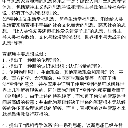
中华思想家宣昶玮的思想体系之一是：建设人间净土思想理论
体系。包括精神主义系列思想学说和理性主导政治主导社会学
说，还有其他系列思想理论。
如“精神主义生活幸福思想、简单生活幸福思想、消除给人类
生活带来痛苦和不幸福的社会文化毒素的思想、慈悲社会的思
想、 “让人类性爱美满但把性爱关进笼子里”的思想、理性主
导人类社会政治、文化与经济等的思想、世界和平与无战争的
思想”等等。
宣昶玮主要思想成就：
1．提出了一种新的伦理理论。
2．提出了一种新的认识论思想：认识当量的理论。
3．使用物理原理、生命现象、其他宗教现象和宗教理论、巫
术、西方哲学、命运现象、中医医学现象等等，印证了佛
法“空性”的意义，并在应用中证明了使用“空性”是可以解释世
界上几乎所有现象的。同时因为理解了“空性”的秘密而看懂了
《金刚经》。由于上述的特殊经历，而知道了佛法的智慧是世
间最高级的智慧：并由此为基础解决了世俗的智慧根本无法解
答的许多复杂理论问题的解答。而且，宣昶玮的这种智慧本来
就是靠佛教修行获得的。
4．提出了“假相哲学体系”的一系列思想。该新思想已经在哲