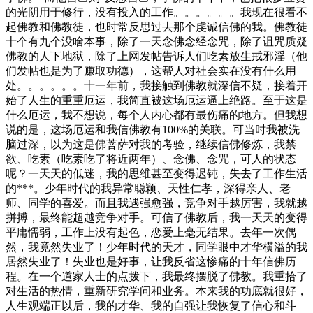
的光阴用于修行，没有投入的工作。。。。。。我现在很看不
起佛教和佛教徒，也时常反思过去那个虔诚信佛的我。佛教徒
十个有九个没啥本事，除了一天念佛念经念咒，除了诅咒质疑
佛教的人下地狱，除了上网发帖告诉人们吃素放生戒邪淫（他
们发帖也是为了赚取功德），这帮人对社会实在没有什么用
处。。。。。。十一年前，我接触到佛教就深信不疑，接着开
始了人生的重重厄运，我简直被这场厄运逼上绝路。至于这是
什么厄运，我不想说，每个人内心都有最伤痛的地方。但我想
说的是，这场厄运和我信佛教有100%的关联。可当时我被洗
脑过深，以为这是佛菩萨对我的考验，继续信佛修炼，我禁
欲、吃素（吃素吃了将近两年）、念佛、念咒，可人的状态
呢？一天天的低迷，我的思维甚至变得迟钝，失去了工作生活
的***。少年时代的我异常聪颖、天性仁孝，深得亲人、老
师、同学的喜爱。而且我遇强愈强，竞争对手越厉害，我就越
拼搏，最终能超越竞争对手。可信了佛教后，我一天天的变得
平庸懦弱，工作上没有起色，恋爱上毫无结果。去年一次偶
然，我竟然失业了！少年时代的天才，同学眼中才华横溢的我
居然失业了！失业也是好事，让我反省这惨痛的十年信佛历
程。在一个道家人士的点拨下，我最终摆脱了佛教。我重拾了
对生活的热情，重新研究学问和业务。本来我的功底就很好，
人生观端正以后，我的才华、我的自强让我恢复了信心和斗