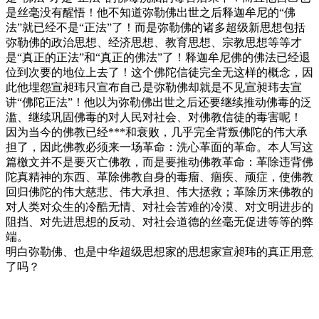
是丝毫没有醒悟！他不知道弥勒佛出世之后释迦牟尼的“佛
法”就已经不是“正法”了！而是弥勒佛的诸多超级新思想包括
弥勒佛的政治思想、经济思想、教育思想、宗教思想等等才
是“真正的正法”和“真正的佛法”了！释迦牟尼佛的佛法已经退
位到次要的地位上去了！这个佛陀信徒完全无这样的概念，因
此他埋怨宣昶玮只宣布自己是弥勒佛却就是不见宣昶玮去宣
讲“佛陀正法”！他以为弥勒佛出世之后还要继续推动佛毒的泛
滥、继续巩固佛毒的对人民对社会、对佛教信徒的毒害呢！
因为当今的佛教已经***和衰败，几乎完全背叛佛陀的伟大承
担了，因此佛教必须来一场革命：洗心革面的革命。本人写这
篇檄文并不是要灭亡佛教，而是要推动佛教革命：革除违背佛
陀真精神的东西、革除佛教自身的毒瘤、痼疾、顽症，使佛教
回归佛陀的伟大慈悲、伟大承担、伟大拯救；革除历来佛教的
对人类对众生的冷酷无情、对社会苦难的冷漠、对文明进步的
阻挡、对先进思想的反动、对社会道德的丝毫无促进等等的弊
端。
明白弥勒佛、也是中华超级思想家的思想家宣昶玮的真正用意
了吗？