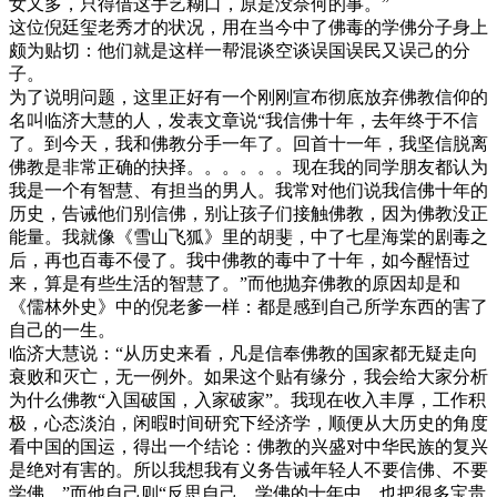
女又多，只得借这手艺糊口，原是没奈何的事。”
这位倪廷玺老秀才的状况，用在当今中了佛毒的学佛分子身上
颇为贴切：他们就是这样一帮混谈空谈误国误民又误己的分
子。
为了说明问题，这里正好有一个刚刚宣布彻底放弃佛教信仰的
名叫临济大慧的人，发表文章说“我信佛十年，去年终于不信
了。到今天，我和佛教分手一年了。回首十一年，我坚信脱离
佛教是非常正确的抉择。。。。。。现在我的同学朋友都认为
我是一个有智慧、有担当的男人。我常对他们说我信佛十年的
历史，告诫他们别信佛，别让孩子们接触佛教，因为佛教没正
能量。我就像《雪山飞狐》里的胡斐，中了七星海棠的剧毒之
后，再也百毒不侵了。我中佛教的毒中了十年，如今醒悟过
来，算是有些生活的智慧了。”而他抛弃佛教的原因却是和
《儒林外史》中的倪老爹一样：都是感到自己所学东西的害了
自己的一生。
临济大慧说：“从历史来看，凡是信奉佛教的国家都无疑走向
衰败和灭亡，无一例外。如果这个贴有缘分，我会给大家分析
为什么佛教“入国破国，入家破家”。我现在收入丰厚，工作积
极，心态淡泊，闲暇时间研究下经济学，顺便从大历史的角度
看中国的国运，得出一个结论：佛教的兴盛对中华民族的复兴
是绝对有害的。所以我想我有义务告诫年轻人不要信佛、不要
学佛。”而他自己则“反思自己，学佛的十年中，也把很多宝贵