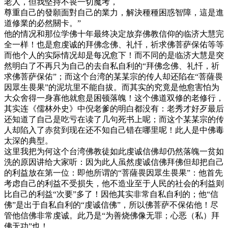
老人，但我堅持不畏一切魔考，
尊重自己的發願面對自己的業力，解決種種困惑智障，這是進
道修業的必然關卡。”
他的情况和那位学佛十年最终决定放弃佛教信仰的临济大慧完
全一样！也是愈虔诚的拜佛念佛、礼忏，祈求佛菩萨保佑等等
而他个人的实际情况却是每况愈下！而不同的是临济大慧是突
然明白了不再只为自己的去自私自利的“拜佛念佛、礼忏，祈
求佛菩萨保佑”；而这个台湾的某某宗的传人却还陷在“菩薩畏
因眾生畏果”的泥坑里不能自拔。而其实的究竟是他愈害怕为
大众舍得一身寡他就愈是困顿落魄！这个佛道双修的老修行，
其实连《儒林外史》中倪老爹的明白都没有：老秀才好歹最后
还知道了自己是吃亏在读了几句死书上呢；而这个某某宗的传
人却陷入了赤贫到现在还不知自己错在哪里呢！此人是中佛毒
太深的典型。
这里我把为何这个台湾佛教徒如此虔诚信佛却仍然落魄一贫如
洗的原因讲给大家听：因为此人虽然虔诚信佛拜佛但却把自己
的利益放在第一位：即他所谓的“菩薩畏因眾生畏果”：他首先
考虑自己的利益不受损失，他不造业至于人民的社会的利益则
比自己的利益“次要”多了！因他其实非常自私自利的；他“信
佛”是出于自私自利的“虔诚信佛”，所以佛菩萨不保佑他！尽
管他信佛非常虔诚。此乃是“为善烧佛像无罪；心恶（私）拜
佛无功”也！