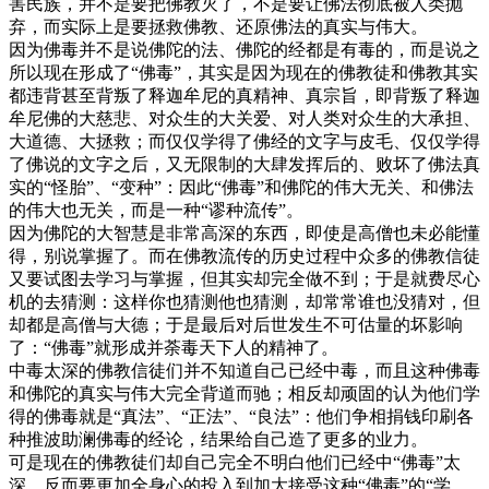
害民族，并不是要把佛教灭了，不是要让佛法彻底被人类抛
弃，而实际上是要拯救佛教、还原佛法的真实与伟大。
因为佛毒并不是说佛陀的法、佛陀的经都是有毒的，而是说之
所以现在形成了“佛毒”，其实是因为现在的佛教徒和佛教其实
都违背甚至背叛了释迦牟尼的真精神、真宗旨，即背叛了释迦
牟尼佛的大慈悲、对众生的大关爱、对人类对众生的大承担、
大道德、大拯救；而仅仅学得了佛经的文字与皮毛、仅仅学得
了佛说的文字之后，又无限制的大肆发挥后的、败坏了佛法真
实的“怪胎”、“变种”：因此“佛毒”和佛陀的伟大无关、和佛法
的伟大也无关，而是一种“谬种流传”。
因为佛陀的大智慧是非常高深的东西，即使是高僧也未必能懂
得，别说掌握了。而在佛教流传的历史过程中众多的佛教信徒
又要试图去学习与掌握，但其实却完全做不到；于是就费尽心
机的去猜测：这样你也猜测他也猜测，却常常谁也没猜对，但
却都是高僧与大德；于是最后对后世发生不可估量的坏影响
了：“佛毒”就形成并荼毒天下人的精神了。
中毒太深的佛教信徒们并不知道自己已经中毒，而且这种佛毒
和佛陀的真实与伟大完全背道而驰；相反却顽固的认为他们学
得的佛毒就是“真法”、“正法”、“良法”：他们争相捐钱印刷各
种推波助澜佛毒的经论，结果给自己造了更多的业力。
可是现在的佛教徒们却自己完全不明白他们已经中“佛毒”太
深，反而要更加全身心的投入到加大接受这种“佛毒”的“学