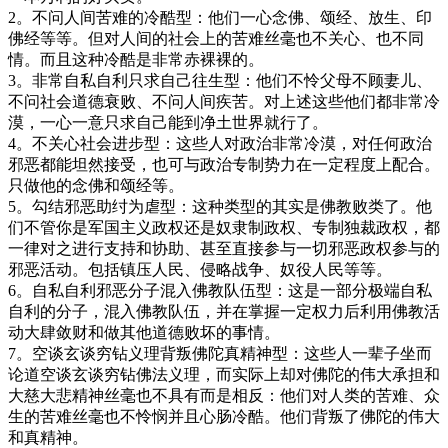
2。不问人间苦难的冷酷型：他们一心念佛、颂经、放生、印
佛经等等。但对人间的社会上的苦难丝毫也不关心、也不同
情。而且这种冷酷是非常赤裸裸的。
3。非常自私自利只求自己往生型：他们不怜父母不顾妻儿、
不问社会道德衰败、不问人间疾苦。对上述这些他们都非常冷
漠，一心一意只求自己能到净土世界就行了。
4。不关心社会进步型：这些人对政治非常冷漠，对任何政治
邪恶都能坦然接受，也可与政治专制势力在一定程度上配合。
只做他的念佛和颂经等。
5。勾结邪恶助纣为虐型：这种类型的其实是佛教败类了。他
们不管你是军国主义政权还是奴隶制政权、专制独裁政权，都
一律对之进行支持和协助、甚至直接参与一切邪恶政权参与的
邪恶活动。包括镇压人民、侵略战争、奴役人民等等。
6。自私自利邪恶分子混入佛教队伍型：这是一部分极端自私
自利的分子，混入佛教队伍，并在掌握一定权力后利用佛教活
动大肆敛财和做其他道德败坏的事情。
7。空谈玄谈穷钻义理背叛佛陀真精神型：这些人一辈子坐而
论道空谈玄谈穷钻佛法义理，而实际上却对佛陀的伟大承担和
大慈大悲精神丝毫也不具有而是相反：他们对人类的苦难、众
生的苦难丝毫也不怜悯并且心肠冷酷。他们背叛了佛陀的伟大
和真精神。