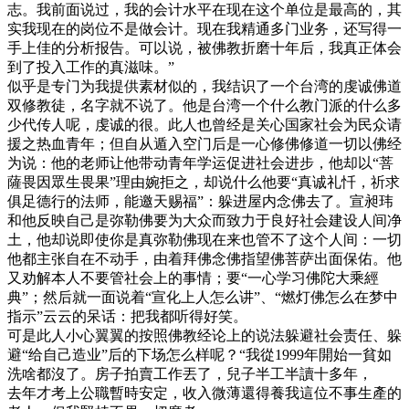
志。我前面说过，我的会计水平在现在这个单位是最高的，其
实我现在的岗位不是做会计。现在我精通多门业务，还写得一
手上佳的分析报告。可以说，被佛教折磨十年后，我真正体会
到了投入工作的真滋味。”
似乎是专门为我提供素材似的，我结识了一个台湾的虔诚佛道
双修教徒，名字就不说了。他是台湾一个什么教门派的什么多
少代传人呢，虔诚的很。此人也曾经是关心国家社会为民众请
援之热血青年；但自从遁入空门后是一心修佛修道一切以佛经
为说：他的老师让他带动青年学运促进社会进步，他却以“菩
薩畏因眾生畏果”理由婉拒之，却说什么他要“真诚礼忏，祈求
俱足德行的法师，能邀天赐福”：躲进屋内念佛去了。宣昶玮
和他反映自己是弥勒佛要为大众而致力于良好社会建设人间净
土，他却说即使你是真弥勒佛现在来也管不了这个人间：一切
他都主张自在不动手，由着拜佛念佛指望佛菩萨出面保佑。他
又劝解本人不要管社会上的事情；要“一心学习佛陀大乘經
典”；然后就一面说着“宣化上人怎么讲”、“燃灯佛怎么在梦中
指示”云云的呆话：把我都听得好笑。
可是此人小心翼翼的按照佛教经论上的说法躲避社会责任、躲
避“给自己造业”后的下场怎么样呢？“我從1999年開始一貧如
洗啥都沒了。房子拍賣工作丟了，兒子半工半讀十多年，
去年才考上公職暫時安定，收入微薄還得養我這位不事生產的