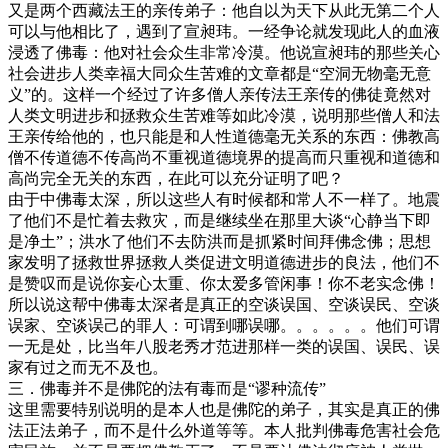
又是两个西藏法王的亲传弟子：他自以为天下从此无第二个人
可以与他相比了，遇到了宣昶玮。一经争论就发现此人的血液
浸透了佛毒：他对社会众生非常冷漠。他说宣昶玮的那些关心
社会进步人类幸福大同众生苦难的文章都是“空洞无物毫无意
义”的。这样一个经过了许多僧人亲传法王亲传的佛徒竟然对
人类文明进步和拯救众生苦难等如此冷漠，说明那些僧人和法
王亲传给他的，也只能是和人性道德毫无关系的东西：佛教高
僧不传道德不传高尚不重视道德境界的提高而只重视和道德和
高尚完全无关的东西，在此可以充分证明了吧？
由于中佛毒太深，所以这些人有时候都和常人不一样了。地震
了他们不是忙着去救灾，而是继续坐在那里大谈“心静当下即
是净土”；洪水了他们不去防洪而是抓紧时间拜佛念佛；思想
家发明了拯救世界拯救人类促进文明道德进步的良法，他们不
是赞叹而是说你妄心太重、你太爱多管闲事！你不老实念佛！
所以说这帮中佛毒太深者是真正的空谈误国、空谈误民、空谈
误家、空谈误己的罪人：可谓到哪误哪。。。。。。他们可谓
一无是处，比当年八股老秀才范进那样一类的误国、误民、误
家有过之而无不及也。
三．佛毒并不是佛陀的法有毒而是“谬种流传”
这里需要特别说明的是本人也是佛陀的弟子，其实是真正的佛
法正法弟子，而不是什么外道等等。本人批判佛毒危害社会危