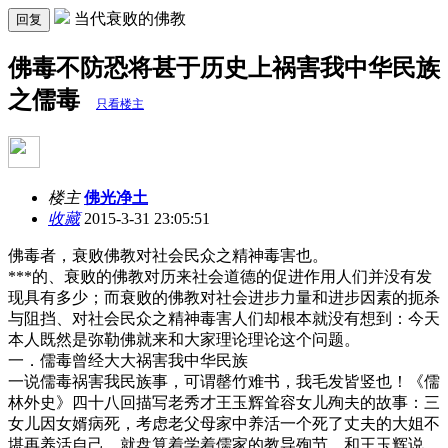
当代衰败的佛教
回复
佛毒不防恐将甚于历史上祸害我中华民族
之儒毒
只看楼主
楼主
佛光净土
收藏
2015-3-31 23:05:51
佛毒者，衰败佛教对社会民众之精神毒害也。
***的、衰败的佛教对历来社会道德的促进作用人们并没有发
现具有多少；而衰败的佛教对社会进步力量和进步因素的扼杀
与阻挡、对社会民众之精神毒害人们却根本就没有想到：今天
本人既然是弥勒佛就来和大家理论理论这个问题。
一．儒毒曾经大大祸害我中华民族
一说儒毒祸害我民族事，可谓罄竹难书，我毛发皆竖也！《儒
林外史》四十八回描写老秀才王玉辉耸容女儿殉夫的故事：三
女儿因女婿病死，考虑老父母家中养活一个死了丈夫的大姐不
堪再养活自己，就盘算着学着儒家的教导殉节。和王玉辉说