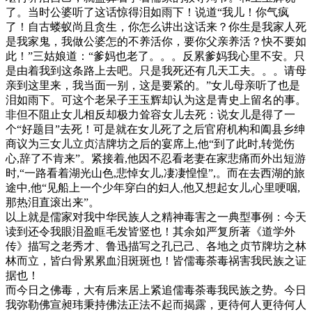
了。当时公婆听了这话惊得泪如雨下！说道“我儿！你气疯
了！自古蝼蚁尚且贪生，你怎么讲出这话来？你生是我家人死
是我家鬼，我做公婆怎的不养活你，要你父亲养活？快不要如
此！”三姑娘道：“爹妈也老了。。。反累爹妈我心里不安。只
是由着我到这条路上去吧。只是我死还有几天工夫。。。请母
亲到这里来，我当面一别，这是要紧的。”女儿母亲听了也是
泪如雨下。可这个老呆子王玉辉却认为这是青史上留名的事。
非但不阻止女儿相反却极力耸容女儿去死：说女儿是得了一
个“好题目”去死！可是就在女儿死了之后官府机构和阖县乡绅
商议为三女儿立贞洁牌坊之后的宴席上,他“到了此时,转觉伤
心,辞了不肯来”。紧接着,他因不忍看老妻在家悲痛而外出短游
时,“一路看着湖光山色,悲悼女儿,凄凄惶惶”,。而在去西湖的旅
途中,他“见船上一个少年穿白的妇人,他又想起女儿,心里哽咽,
那热泪直滚出来”。
以上就是儒家对我中华民族人之精神毒害之一典型事例：今天
读到还令我眼泪盈眶毛发皆竖也！其余如严复所著《道学外
传》描写之老秀才、鲁迅描写之孔已己、各地之贞节牌坊之林
林而立，皆白骨累累血泪斑斑也！皆儒毒荼毒祸害我民族之证
据也！
而今日之佛毒，大有后来居上紧追儒毒荼毒我民族之势。今日
我弥勒佛宣昶玮秉持佛法正法不起而揭露，更待何人更待何人