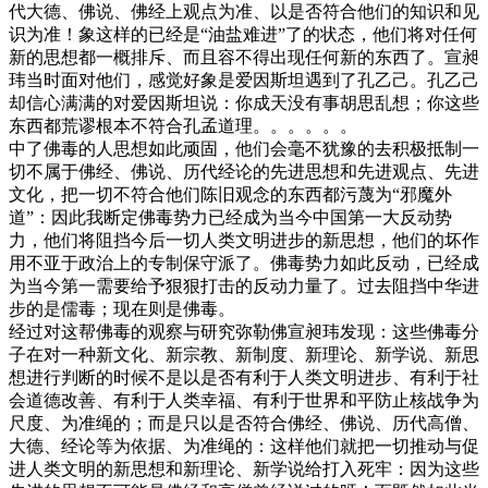
代大德、佛说、佛经上观点为准、以是否符合他们的知识和见
识为准！象这样的已经是“油盐难进”了的状态，他们将对任何
新的思想都一概排斥、而且容不得出现任何新的东西了。宣昶
玮当时面对他们，感觉好象是爱因斯坦遇到了孔乙己。孔乙己
却信心满满的对爱因斯坦说：你成天没有事胡思乱想；你这些
东西都荒谬根本不符合孔孟道理。。。。。。
中了佛毒的人思想如此顽固，他们会毫不犹豫的去积极抵制一
切不属于佛经、佛说、历代经论的先进思想和先进观点、先进
文化，把一切不符合他们陈旧观念的东西都污蔑为“邪魔外
道”：因此我断定佛毒势力已经成为当今中国第一大反动势
力，他们将阻挡今后一切人类文明进步的新思想，他们的坏作
用不亚于政治上的专制保守派了。佛毒势力如此反动，已经成
为当今第一需要给予狠狠打击的反动力量了。过去阻挡中华进
步的是儒毒；现在则是佛毒。
经过对这帮佛毒的观察与研究弥勒佛宣昶玮发现：这些佛毒分
子在对一种新文化、新宗教、新制度、新理论、新学说、新思
想进行判断的时候不是以是否有利于人类文明进步、有利于社
会道德改善、有利于人类幸福、有利于世界和平防止核战争为
尺度、为准绳的；而是只以是否符合佛经、佛说、历代高僧、
大德、经论等为依据、为准绳的：这样他们就把一切推动与促
进人类文明的新思想和新理论、新学说给打入死牢：因为这些