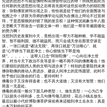
先进的思想不可能是佛经和高僧曾经说过的呀！而既然如此当
任何新的先进思想出现之后将首先面对这些反动势力的猖狂围
攻：弥勒佛宣昶玮出现之后，恰恰就是处于他们的全面围攻与
包围之中！济群为导师的佛学论坛因为在佛法上辩论不过宣昶
玮，于是恶狠狠的封锁了我的发言权！这种情况就象当年八股
文垄断天下而攻击一切新文体一样：他们是一帮非常顽固僵化
的势力啊！
没想到历史发展到今天，竟然出现一帮力不能种粮、学不能益
智、智不能利国、德不能益民、而只会成天坐在那里空谈玄
谈，一张口就是“诸法无我”、再张口就是“万法唯心”、就
是“心平静当下就是净土；你心烦恼当下即是地
狱”。。。。。。这帮人口念“阿弥陀佛”，一心向往净土世
界，对当今天下政治不良等是非一概不闻不问的佛教毒虫！他
们要猖狂的阻挡人类的文明与进步来了！特别的是要阻挡未来
佛弥勒佛的推动人类进步、建设人间净土的宏伟愿望。此时不
给予他们以致命的打击，更待何时？
佛毒分子又没有得道者；也不具大道德；又没有大智慧：他们
简直一无是处。
佛毒的表现一般分下面几种类型：1。做生意型：一心为己专
门以损失小得利多，念几句佛号颂几部经，花点小钱去放生。
最后以极小代价博取佛菩萨保佑将来还能到净土去永生：真是
一本万利的好买卖。