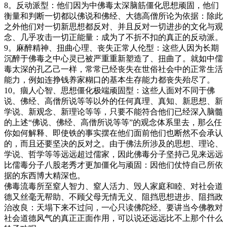
8。反动派型：他们因为中佛毒太深脑筋僵化思想顽固，他们
衡量和判断一切都以佛说和佛经、大德高僧所论为依据：除此
之外他们对一切新思想都反对、并且反对一切进步的文化与观
念、几乎攻击一切正能量：成为了不折不扣的真正的反动派。
9。麻醉精神、扭曲心理、丧失正常人伦型：这些人因为长期
沉醉于佛毒之中心灵已被严重重新塑造了、扭曲了。就如中儒
毒太深的孔乙己一样，常常已经丧失在世俗社会中的正常生活
能力，例如连挣钱养家糊口的基本生存能力都丧失殆尽了。
10。痼人心智、思想僵化极端顽固型：这些人面对不同于佛
说、佛经、高僧所说等等以外的任何真理、真知、新思想、新
学说、新观念、新理论等等，只要不能符合他们已经深入脑髓
的上述“佛说、佛经、高僧所说等等”的观念体系里去，那么任
你如何解释、即使铁的事实摆在他们面前他们也断然不会承认
的，而且还要坚决的反对之。由于佛法所涉及的思想、理论、
学说、哲学等等远远超过儒家，因此佛毒分子坚持己见来远远
比儒毒分子八股老秀才更加僵化与顽固：因他们仗恃自己所依
据的东西博大精深也。
佛毒流毒所至窒人智力、窒人活力、毁人家庭和睦、对社会道
德又丝毫无帮助、不顾父母无情无义、阻挡思想进步、阻挡政
治改良：天塌下来不过问，一心只读佛陀经。要讲当今佛教对
社会道德风气的真正正面作用，可以说还远远比不上那个什么