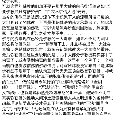
轮子功呢。
可就这样的佛教他们却还要在那里大肆的向信徒灌输诸如“若
要佛教兴只有僧赞僧”、“白衣不讲僧人过”云云。
当今的佛教已是被历史流传下来积累下来的流毒所浸润透的、
大部衰败了的佛教：不再是佛陀佛法的伟大承载者了。如此衰
败甚至是堕落的佛教，可以讲是流毒所至到国败国、到家败
家、到哪败哪，所过之处寸草不生。。。。。
佛毒的流毒现在已经是佛教的一大毒瘤，如果不予动刀割除，
那么将使佛教进一步***和堕落下去、并且将会成为一大社会
毒瘤：弥勒佛这次出世，就负有铲除佛教这一大毒瘤的重任。
最后弥勒佛在这里要说明的是，几乎大部分佛教徒其实都中了
佛毒了，或者受到佛毒的相当毒害。这里有一个例子：一个相
当明白也虔诚信佛的佛教信徒，对宣昶玮屡屡宣布自己是弥勒
佛有些不耐烦了：他认为宣昶玮天天宣扬自己是弥勒佛，却就
是从来也没见宣昶玮“真正的弘扬佛法正法”过：而他所谓
的“正法”，依然是当今流行的“真正解释清楚诸如《金刚
经》、《楞严经》、“万法唯识”、“阿赖耶识”等的明白含
义”等等，也就是说仍然是释迦牟尼的那一套！他完全不明白
其实弥勒佛的推动人间净土建设推动人类文明进步的各种新思
想新理论新学说等等才是真正的弥勒佛时代的“正法”而且也
是“真正的佛法”！他还沉迷在认为只有释迦牟尼的佛法才
是“佛法”才是“正法”的佛毒洗脑的毒害后果中！而且他自己也