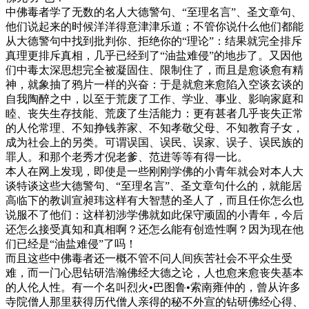
中佛毒者学了无数的名人大德警句、“至理名言”、圣文章句、
他们说起来的时候洋洋得意津津乐道；不管你说什么他们都能
从大德警句中找到批判你、拒绝你的“理论”：结果就完全排斥
真理更排斥真相，几乎已经到了“油盐难侵”的地步了。又因他
们中毒太深思想完全被凝固住、限制住了，而且是愈谈愈有精
神，就象抽了鸦片一样的兴奋：于是就愈来愈陷入空谈玄谈的
自我陶醉之中，以至于荒废了工作、学业、事业、影响家庭和
睦、丧失生存技能、荒废了生活能力：更有甚者几乎丧失正常
的人伦常理、不知挣钱养家、不知孝敬父母、不知教育子女，
成为社会上的另类。可谓误国、误民、误家、误子、误民族的
罪人。和那个老秀才倪老爹、范进等等有得一比。
本人在网上发现，即使是一些刚刚学佛的小青年就会对本人大
谈特谈这些大德警句、“至理名言”、圣文章句什么的，就能居
高临下的教训宣昶玮这样有大智慧的圣人了，而且任你怎么也
说服不了他们：这样初涉学佛就如此保守顽固的小青年，今后
还怎么接受真知和真相啊？还怎么能有创造性啊？因为现在他
们已经是“油盐难侵”了吗！
而且这些中佛毒者还一概不管不问人间疾苦社会不平众生受
难，而一门心思钻研浩瀚佛经大德之论，人也愈来愈丧失基本
的人伦人性。有一个名叫烈火•巴图鲁•索南雍仲的，曾从许多
寺院僧人那里获得历代僧人亲得的秘不外宣的钻研佛经心得、