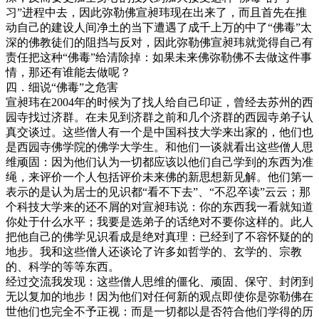
习”进程中去，因此弥勒佛宣昶玮现在出来了，而且首先在推
动自己的建设人间净土的当下遭遇了成千上万的中了“佛毒”太
深的佛教徒们的阻挡与反对，因此弥勒佛宣昶玮就觉得自己有
责任把这种“佛毒”给清除掉：如果未来佛弥勒佛不去做这件事
情，那还有谁能去做呢？
四．细说“佛毒”之危害
宣昶玮在2004年的时候为了找人给自己印证，曾经去苏州的西
园寺找过济群。在未见到济群之前和几个济群的西园寺弟子认
真交谈过。这些僧人有一个是中国科技大学来出家的，他们也
是西园寺佛学院的佛学大学生。和他们一谈就看出这些僧人思
维顽固：因为他们认为一切都应该以他们自己学到的东西为准
绳，来评价一个人包括评价未来佛的新思想新见解。他们第一
表示的是认为居士的见识都“看不下去”、“不忍卒读”云云；那
个科技大学来的还不屑的对宣昶玮说：你的东西我一看就知道
你处于什么水平；我要是选弟子的话绝对不要你这样的。此人
把他自己的佛学见识看成是绝对真理：已经到了不容怀疑的的
地步。我和这些僧人还谈论了许多如哲学的、玄学的、宗教
的、科学的等等东西。
经过交流我发现：这些僧人思维的僵化、顽固、保守、封闭到
无以复加的地步！因为他们对任何新的观点即使你是弥勒佛在
世他们也完全不予正视：而是一切都以是否符合他们学得的历