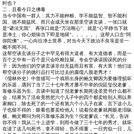
时也？
二．且看今日之佛毒
当今中国有一群人：其力不能种粮、学不能益智、智不能利
国、德不能益民、而只会成天坐在那里空谈玄谈，一张口就
是“诸法无我”、再张口就是“万法唯心”、就是“心平静当下就
是净土；你心烦恼当下即是地狱”。。。。。。这帮人口念“阿
弥陀佛”，一心向往净土世界，对当今天下政治不良等是非一
概不闻不问。
这帮空谈玄谈分子之中罕见有得大道者、有大道德者，而是一
百个之中有一百个是只会吃粮拉屎、专会空谈误国误民的分
子：因为他们的空谈玄谈非但无益而且有害、有大害！他们这
帮空谈分子的德行品行可比过去的腐儒八股老秀才！
《儒林外史》中曾描写一个戏班出身的鲍文卿因为要修理损坏
的乐器，遇到了当了三十七年秀才屡不中举的倪廷玺倪老爹，
靠修乐器为生。言谈中知道了倪老爹长期死读圣贤书什么都不
会，结果为了活命竟然把六个儿子中的四个都卖给别人用以养
家糊口，除去死了的一个还有第六个小儿子在家，言下这小儿
子也留不得的：眼看也要卖给他人！说着倪老爹就两眼老泪纵
横。鲍文卿问为何只靠修乐器为生？倪老爹说：“长兄，告诉
你不得！我从二十上进学，到而今做了三十七年的秀才。就坏
在读了这几句死书，拿不得轻，负不得重，一日穷似一日，儿